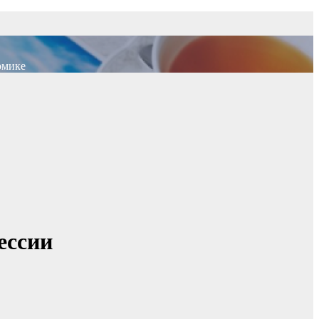
омике
ессии