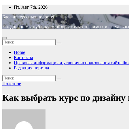
Перейти
Пт. Авг 7th, 2026
к
Блог интересных новостей
содержимому
Ежедневно мы публикуем обзоры самых значимых и актуальных 
Home
Контакты
Правовая информация и условия использования сайта time
Редакция портала
Полезное
Как выбрать курс по дизайну 