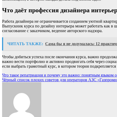
Что даёт профессия дизайнера интерье
Работа дизайнера не ограничивается созданием уютной кварти
Выпускник курса по дизайну интерьера может работать как в шт
согласование с заказчиком, ведение авторского надзора.
ЧИТАТЬ ТАКЖЕ:
Сама бы я не додумалась: 12 практич
Чтобы добиться успеха после окончания курса, важно продолжа
важно вести портфолио и активно продвигать себя через социа
если выбрать грамотный курс, в котором теория подкрепляется
Навигация
Что такое репатриация и почему это важно: понятным языком 
Чёрный список плохих советов для операторов АЗС «Газпромн
по
записям