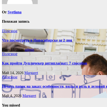
От
Svetlana
Похожая запись
Полезное
Что посмотреть в Новосибирске за 2 дня
Июл 15, 2026
admin
Полезное
Как пройти Дупличекер антиплагиат: 7 способов
Май 14, 2026
Margaret
Полезное
Печать папок на заказ: особенности, виды и роль в делово
Май 4, 2026
Margaret
You missed