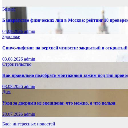
Бизнес
Банкротство физических лиц в Москве: рейтинг 10 провер
04.08.2026
admin
Здоровье
Синус-лифтинг на верхней челюсти: закрытый и открытый
03.08.2026
admin
Строительство
Как правильно подобрать монтажный зажим под тип провод
03.08.2026
admin
Дом
Уход за дверями из экошпона: что можно, а что нельзя
28.07.2026
admin
Блог интересных новостей