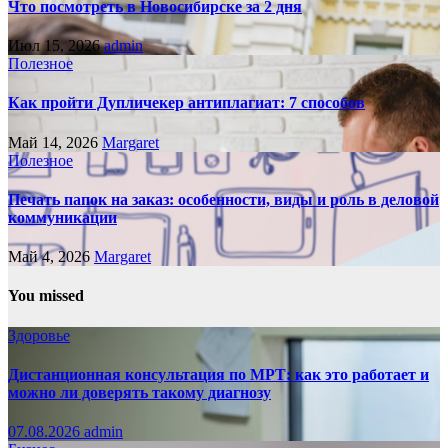
Что посмотреть в Новосибирске за 2 дня
Июл 15, 2026
admin
Полезное
Как пройти Дупличекер антиплагиат: 7 способов
Май 14, 2026
Margaret
Полезное
Печать папок на заказ: особенности, виды и роль в деловой
коммуникации
Май 4, 2026
Margaret
You missed
Здоровье
Дистанционная консультация по МРТ: как это работает и
можно ли доверять такому диагнозу
07.08.2026
admin