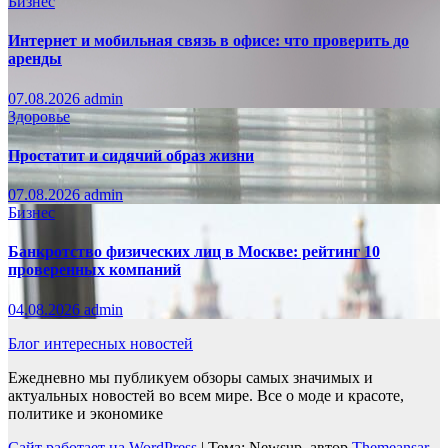
Бизнес
Интернет и мобильная связь в офисе: что проверить до
аренды
07.08.2026
admin
Здоровье
Простатит и сидячий образ жизни
07.08.2026
admin
Бизнес
Банкротство физических лиц в Москве: рейтинг 10
проверенных компаний
04.08.2026
admin
Блог интересных новостей
Ежедневно мы публикуем обзоры самых значимых и
актуальных новостей во всем мире. Все о моде и красоте,
политике и экономике
Сайт работает на WordPress
|
Тема: Newsup, автор
Themeansar