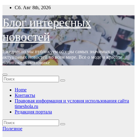
Перейти
Сб. Авг 8th, 2026
к
содержимому
Блог интересных
новостей
Ежедневно мы публикуем обзоры самых значимых и
актуальных новостей во всем мире. Все о моде и красоте,
политике и экономике
Home
Контакты
Правовая информация и условия использования сайта
timeshola.ru
Редакция портала
Полезное