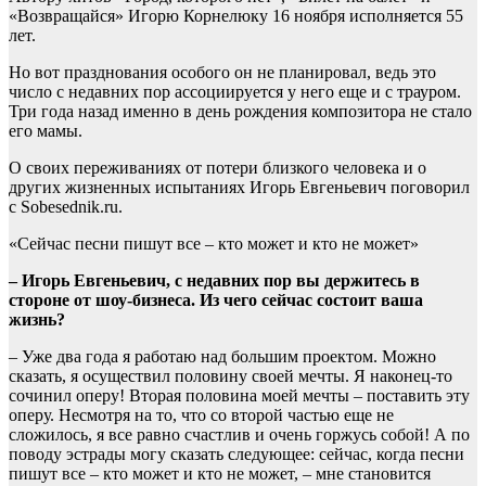
«Возвращайся» Игорю Корнелюку 16 ноября исполняется 55
лет.
Но вот празднования особого он не планировал, ведь это
число с недавних пор ассоциируется у него еще и с трауром.
Три года назад именно в день рождения композитора не стало
его мамы.
О своих переживаниях от потери близкого человека и о
других жизненных испытаниях Игорь Евгеньевич поговорил
с Sobesednik.ru.
«Сейчас песни пишут все – кто может и кто не может»
– Игорь Евгеньевич, с недавних пор вы держитесь в
стороне от шоу-бизнеса. Из чего сейчас состоит ваша
жизнь?
– Уже два года я работаю над большим проектом. Можно
сказать, я осуществил половину своей мечты. Я наконец-то
сочинил оперу! Вторая половина моей мечты – поставить эту
оперу. Несмотря на то, что со второй частью еще не
сложилось, я все равно счастлив и очень горжусь собой! А по
поводу эстрады могу сказать следующее: сейчас, когда песни
пишут все – кто может и кто не может, – мне становится