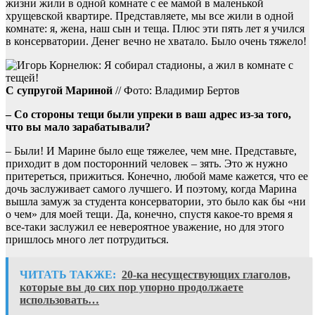
жизни жили в одной комнате с ее мамой в маленькой
хрущевской квартире. Представляете, мы все жили в одной
комнате: я, жена, наш сын и теща. Плюс эти пять лет я учился
в консерватории. Денег вечно не хватало. Было очень тяжело!
С супругой Мариной
// Фото: Владимир Бертов
– Со стороны тещи были упреки в ваш адрес из-за того,
что вы мало зарабатывали?
– Были! И Марине было еще тяжелее, чем мне. Представьте,
приходит в дом посторонний человек – зять. Это ж нужно
притереться, прижиться. Конечно, любой маме кажется, что ее
дочь заслуживает самого лучшего. И поэтому, когда Марина
вышла замуж за студента консерватории, это было как бы «ни
о чем» для моей тещи. Да, конечно, спустя какое-то время я
все-таки заслужил ее невероятное уважение, но для этого
пришлось много лет потрудиться.
ЧИТАТЬ ТАКЖЕ:
20-ка несуществующих глаголов,
которые вы до сих пор упорно продолжаете
использовать…