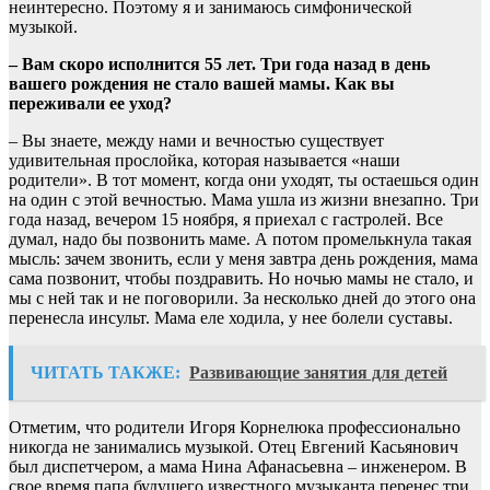
неинтересно. Поэтому я и занимаюсь симфонической
музыкой.
– Вам скоро исполнится 55 лет. Три года назад в день
вашего рождения не стало вашей мамы. Как вы
переживали ее уход?
– Вы знаете, между нами и вечностью существует
удивительная прослойка, которая называется «наши
родители». В тот момент, когда они уходят, ты остаешься один
на один с этой вечностью. Мама ушла из жизни внезапно. Три
года назад, вечером 15 ноября, я приехал с гастролей. Все
думал, надо бы позвонить маме. А потом промелькнула такая
мысль: зачем звонить, если у меня завтра день рождения, мама
сама позвонит, чтобы поздравить. Но ночью мамы не стало, и
мы с ней так и не поговорили. За несколько дней до этого она
перенесла инсульт. Мама еле ходила, у нее болели суставы.
ЧИТАТЬ ТАКЖЕ:
Развивающие занятия для детей
Отметим, что родители Игоря Корнелюка профессионально
никогда не занимались музыкой. Отец Евгений Касьянович
был диспетчером, а мама Нина Афанасьевна – инженером. В
свое время папа будущего известного музыканта перенес три