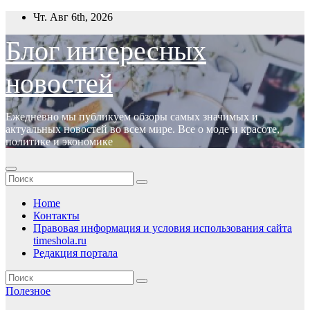
Перейти
Чт. Авг 6th, 2026
к
содержимому
Блог интересных
новостей
Ежедневно мы публикуем обзоры самых значимых и
актуальных новостей во всем мире. Все о моде и красоте,
политике и экономике
Home
Контакты
Правовая информация и условия использования сайта
timeshola.ru
Редакция портала
Полезное