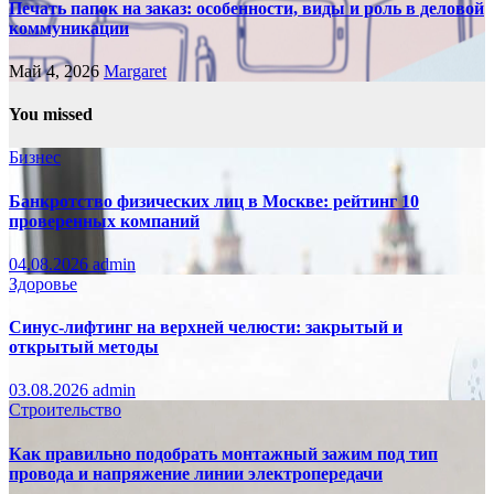
Печать папок на заказ: особенности, виды и роль в деловой
коммуникации
Май 4, 2026
Margaret
You missed
Бизнес
Банкротство физических лиц в Москве: рейтинг 10
проверенных компаний
04.08.2026
admin
Здоровье
Синус-лифтинг на верхней челюсти: закрытый и
открытый методы
03.08.2026
admin
Строительство
Как правильно подобрать монтажный зажим под тип
провода и напряжение линии электропередачи