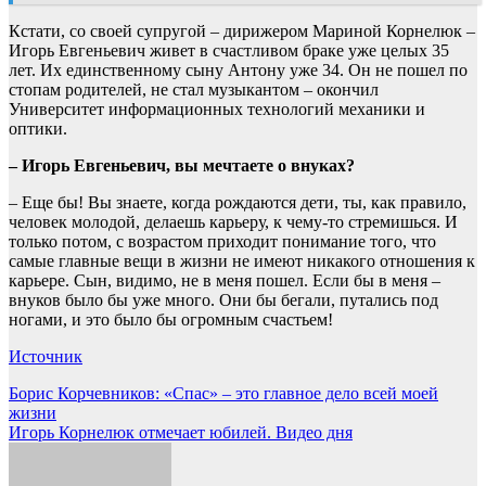
Кстати, со своей супругой – дирижером Мариной Корнелюк –
Игорь Евгеньевич живет в счастливом браке уже целых 35
лет. Их единственному сыну Антону уже 34. Он не пошел по
стопам родителей, не стал музыкантом – окончил
Университет информационных технологий механики и
оптики.
– Игорь Евгеньевич, вы мечтаете о внуках?
– Еще бы! Вы знаете, когда рождаются дети, ты, как правило,
человек молодой, делаешь карьеру, к чему-то стремишься. И
только потом, с возрастом приходит понимание того, что
самые главные вещи в жизни не имеют никакого отношения к
карьере. Сын, видимо, не в меня пошел. Если бы в меня –
внуков было бы уже много. Они бы бегали, путались под
ногами, и это было бы огромным счастьем!
Источник
Навигация
Борис Корчевников: «Спас» – это главное дело всей моей
жизни
по
Игорь Корнелюк отмечает юбилей. Видео дня
записям