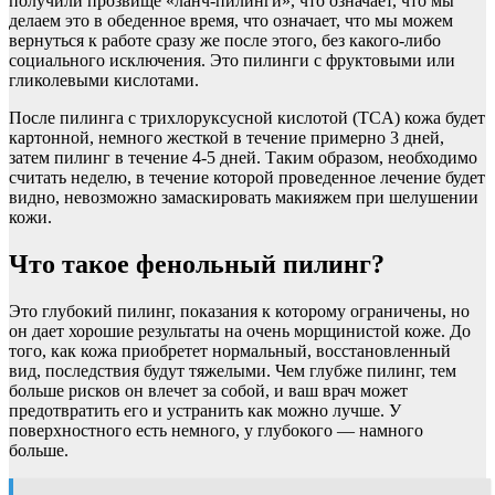
получили прозвище «ланч-пилинги», что означает, что мы
делаем это в обеденное время, что означает, что мы можем
вернуться к работе сразу же после этого, без какого-либо
социального исключения. Это пилинги с фруктовыми или
гликолевыми кислотами.
После пилинга с трихлоруксусной кислотой (TCA) кожа будет
картонной, немного жесткой в ​​течение примерно 3 дней,
затем пилинг в течение 4-5 дней. Таким образом, необходимо
считать неделю, в течение которой проведенное лечение будет
видно, невозможно замаскировать макияжем при шелушении
кожи.
Что такое фенольный пилинг?
Это глубокий пилинг, показания к которому ограничены, но
он дает хорошие результаты на очень морщинистой коже. До
того, как кожа приобретет нормальный, восстановленный
вид, последствия будут тяжелыми. Чем глубже пилинг, тем
больше рисков он влечет за собой, и ваш врач может
предотвратить его и устранить как можно лучше. У
поверхностного есть немного, у глубокого — намного
больше.