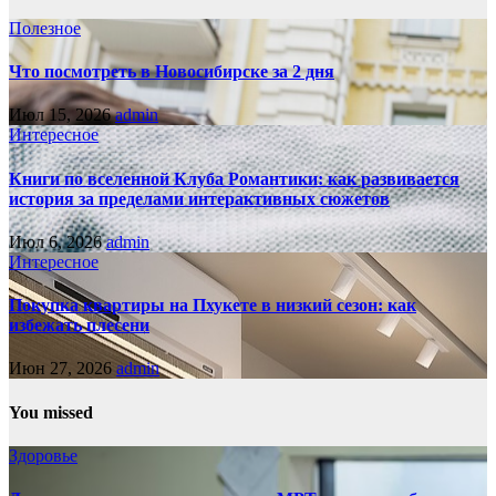
Полезное
Что посмотреть в Новосибирске за 2 дня
Июл 15, 2026
admin
Интересное
Книги по вселенной Клуба Романтики: как развивается
история за пределами интерактивных сюжетов
Июл 6, 2026
admin
Интересное
Покупка квартиры на Пхукете в низкий сезон: как
избежать плесени
Июн 27, 2026
admin
You missed
Здоровье