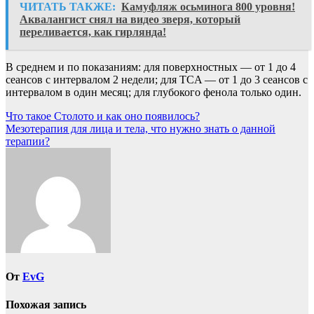
ЧИТАТЬ ТАКЖЕ:
Камуфляж осьминога 800 уровня!
Аквалангист снял на видео зверя, который
переливается, как гирлянда!
В среднем и по показаниям: для поверхностных — от 1 до 4
сеансов с интервалом 2 недели; для TCA — от 1 до 3 сеансов с
интервалом в один месяц; для глубокого фенола только один.
Навигация
Что такое Столото и как оно появилось?
Мезотерапия для лица и тела, что нужно знать о данной
по
терапии?
записям
От
EvG
Похожая запись