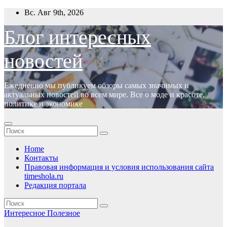
Перейти
Вс. Авг 9th, 2026
к
содержимому
Блог интересных
новостей
Ежедневно мы публикуем обзоры самых значимых и
актуальных новостей во всем мире. Все о моде и красоте,
политике и экономике
Home
Контакты
Правовая информация и условия использования сайта
timeshola.ru
Редакция портала
Интересное
Полезное