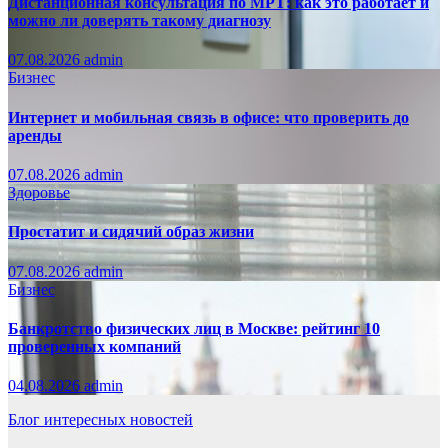
Дистанционная консультация по МРТ: как это работает и
можно ли доверять такому диагнозу
07.08.2026
admin
Бизнес
Интернет и мобильная связь в офисе: что проверить до
аренды
07.08.2026
admin
Здоровье
Простатит и сидячий образ жизни
07.08.2026
admin
Бизнес
Банкротство физических лиц в Москве: рейтинг 10
проверенных компаний
04.08.2026
admin
Блог интересных новостей