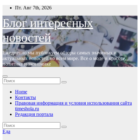
Перейти
Пт. Авг 7th, 2026
к
содержимому
Блог интересных
новостей
Ежедневно мы публикуем обзоры самых значимых и
актуальных новостей во всем мире. Все о моде и красоте,
политике и экономике
Home
Контакты
Правовая информация и условия использования сайта
timeshola.ru
Редакция портала
Еда