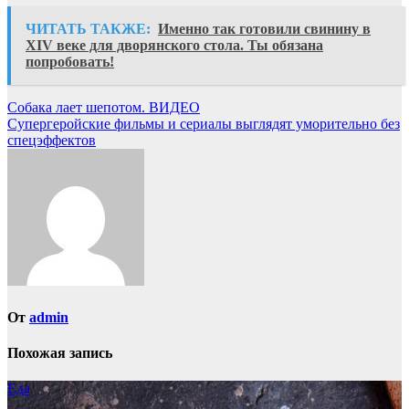
ЧИТАТЬ ТАКЖЕ:
Именно так готовили свинину в
XIV веке для дворянского стола. Ты обязана
попробовать!
Навигация
Собака лает шепотом. ВИДЕО
Cупергеройские фильмы и сериалы выглядят уморительно без
по
спецэффектов
записям
От
admin
Похожая запись
Еда