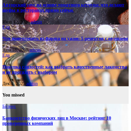
Авторский соус на основе томатного кетчупа: что делают
шефы в ресторанах прямо сейчас
Июн 12, 2026
admin
Еда
Что приготовить из фарша на ужин: 5 рецептов с овощами
Апр 18, 2026
admin
Еда
Покупка сладостей: как выбрать качественные лакомства
и не прогадать с выбором
Дек 4, 2025
admin
You missed
Бизнес
Банкротство физических лиц в Москве: рейтинг 10
проверенных компаний