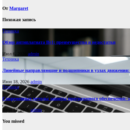
От
Margaret
Похожая запись
Техника
Обзор антиплагиата Be1: преимущества и недостатки
Июл 6, 2026
admin
Техника
Линейные направляющие и подшипники в узлах движения: к
Июн 18, 2026
admin
Техника
Современные методы защиты программного обеспечения: э
Июн 12, 2026
admin
You missed