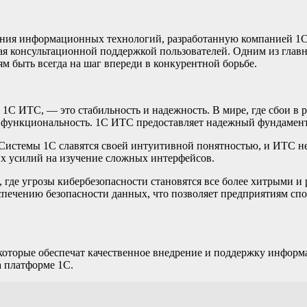
ия информационных технологий, разработанную компанией 1С. Э
ая консультационной поддержкой пользователей. Одним из гла
м быть всегда на шаг впереди в конкурентной борьбе.
1С ИТС, — это стабильность и надежность. В мире, где сбои в
м функциональность. 1С ИТС предоставляет надежный фундамент
Системы 1С славятся своей интуитивной понятностью, и ИТС не
 усилий на изучение сложных интерфейсов.
 где угрозы кибербезопасности становятся все более хитрыми 
печению безопасности данных, что позволяет предприятиям споко
оторые обеспечат качественное внедрение и поддержку информа
 платформе 1С.