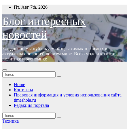
Перейти
Пт. Авг 7th, 2026
к
содержимому
Блог интересных
новостей
Ежедневно мы публикуем обзоры самых значимых и
актуальных новостей во всем мире. Все о моде и красоте,
политике и экономике
Home
Контакты
Правовая информация и условия использования сайта
timeshola.ru
Редакция портала
Техника