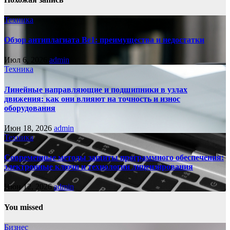
Техника
Обзор антиплагиата Be1: преимущества и недостатки
Июл 6, 2026
admin
Техника
Линейные направляющие и подшипники в узлах
движения: как они влияют на точность и износ
оборудования
Июн 18, 2026
admin
Техника
Современные методы защиты программного обеспечения:
электронные ключи и технологии лицензирования
Июн 12, 2026
admin
You missed
Бизнес