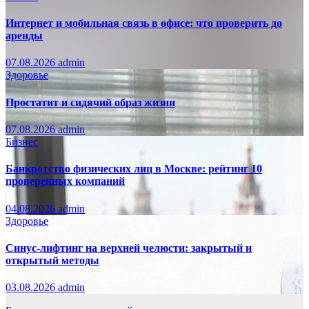
Интернет и мобильная связь в офисе: что проверить до
аренды
07.08.2026
admin
Здоровье
Простатит и сидячий образ жизни
07.08.2026
admin
Бизнес
Банкротство физических лиц в Москве: рейтинг 10
проверенных компаний
04.08.2026
admin
Здоровье
Синус-лифтинг на верхней челюсти: закрытый и
открытый методы
03.08.2026
admin