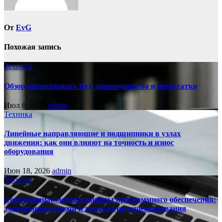
От
EvG
Похожая запись
Техника
Обзор антиплагиата Be1: преимущества и недостатки
Июл 6, 2026
admin
Техника
Линейные направляющие и подшипники в узлах
движения: как они влияют на точность и износ
оборудования
Июн 18, 2026
admin
Техника
Современные методы защиты программного обеспечения:
электронные ключи и технологии лицензирования