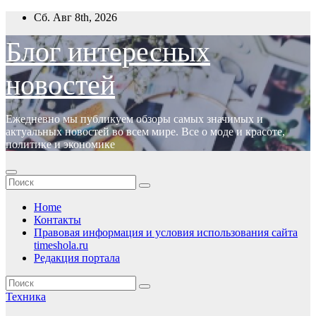
Перейти
Сб. Авг 8th, 2026
к
содержимому
Блог интересных
новостей
Ежедневно мы публикуем обзоры самых значимых и
актуальных новостей во всем мире. Все о моде и красоте,
политике и экономике
Home
Контакты
Правовая информация и условия использования сайта
timeshola.ru
Редакция портала
Техника