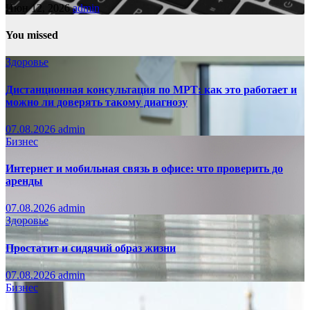
Июн 12, 2026
admin
You missed
Здоровье
Дистанционная консультация по МРТ: как это работает и
можно ли доверять такому диагнозу
07.08.2026
admin
Бизнес
Интернет и мобильная связь в офисе: что проверить до
аренды
07.08.2026
admin
Здоровье
Простатит и сидячий образ жизни
07.08.2026
admin
Бизнес