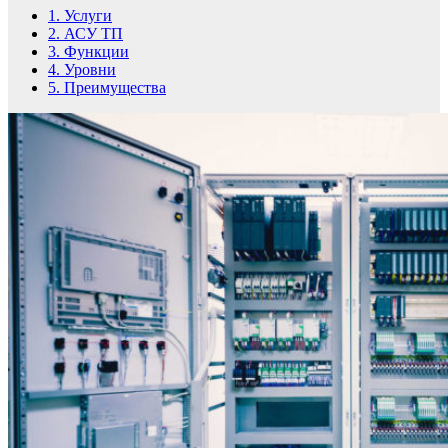
1.
Услуги
2.
АСУ ТП
3.
Функции
4.
Уровни
5.
Преимущества