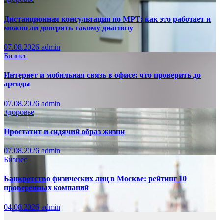
Дистанционная консультация по МРТ: как это работает и
можно ли доверять такому диагнозу
07.08.2026
admin
Бизнес
Интернет и мобильная связь в офисе: что проверить до
аренды
07.08.2026
admin
Здоровье
Простатит и сидячий образ жизни
07.08.2026
admin
Бизнес
Банкротство физических лиц в Москве: рейтинг 10
проверенных компаний
04.08.2026
admin