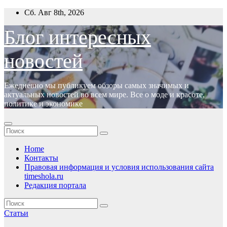
Перейти
Сб. Авг 8th, 2026
к
содержимому
Блог интересных
новостей
Ежедневно мы публикуем обзоры самых значимых и
актуальных новостей во всем мире. Все о моде и красоте,
политике и экономике
Home
Контакты
Правовая информация и условия использования сайта
timeshola.ru
Редакция портала
Статьи