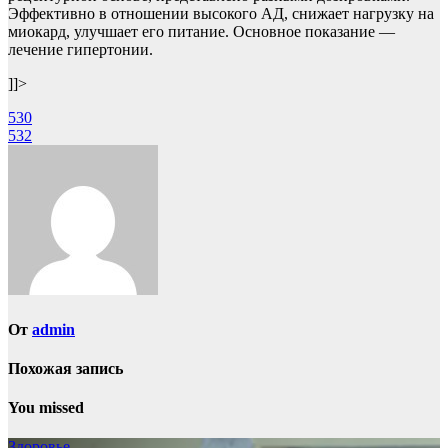
Эффективно в отношении высокого АД, снижает нагрузку на
миокард, улучшает его питание. Основное показание —
лечение гипертонии.
]]>
Навигация
530
532
по
записям
От
admin
Похожая запись
You missed
Здоровье