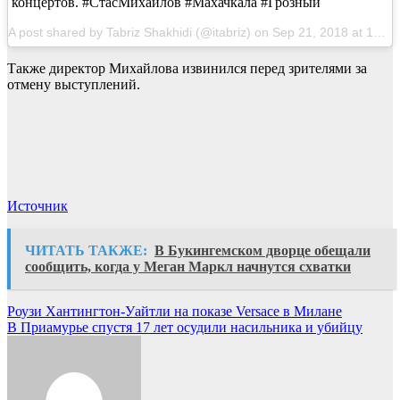
концертов. #СтасМихайлов #Махачкала #Грозный
A post shared by Tabriz Shakhidi (@itabriz) on Sep 21, 2018 at 12:33pm PDT
Также директор Михайлова извинился перед зрителями за
отмену выступлений.
Источник
ЧИТАТЬ ТАКЖЕ:
В Букингемском дворце обещали
сообщить, когда у Меган Маркл начнутся схватки
Навигация
Роузи Хантингтон-Уайтли на показе Versace в Милане
В Приамурье спустя 17 лет осудили насильника и убийцу
по
записям