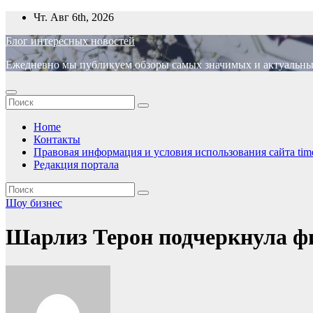
Перейти
Чт. Авг 6th, 2026
к
Блог интересных новостей
содержимому
Ежедневно мы публикуем обзоры самых значимых и актуальных 
Home
Контакты
Правовая информация и условия использования сайта time
Редакция портала
Шоу бизнес
Шарлиз Терон подчеркнула ф