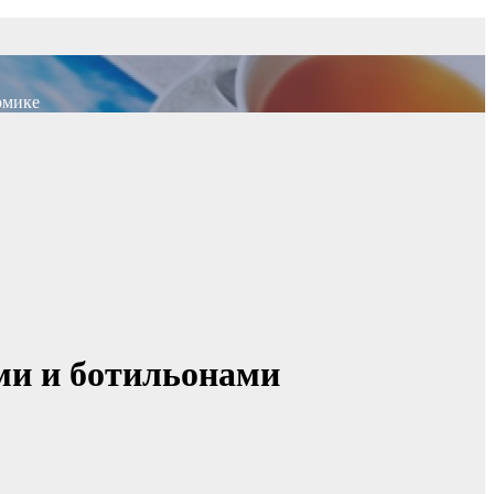
омике
ми и ботильонами