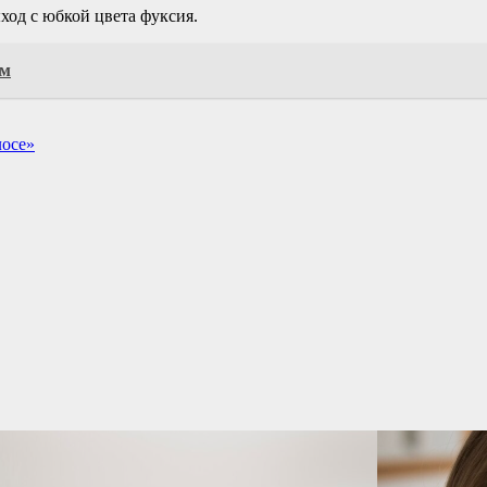
ход с юбкой цвета фуксия.
ом
лосе»