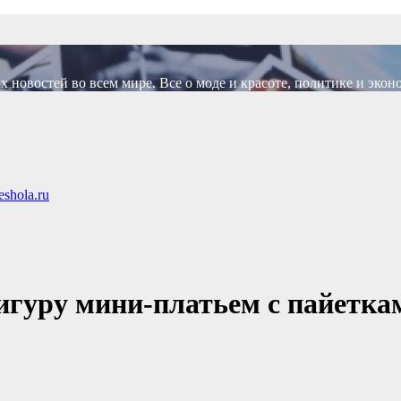
новостей во всем мире. Все о моде и красоте, политике и экон
shola.ru
игуру мини-платьем с пайетка