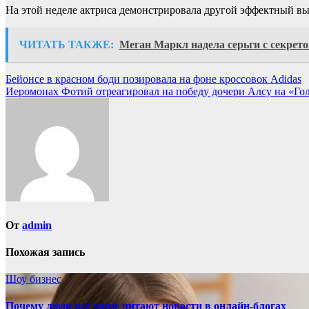
На этой неделе актриса демонстрировала другой эффектный вы
ЧИТАТЬ ТАКЖЕ:
Меган Маркл надела серьги с секрет
Навигация
Бейонсе в красном боди позировала на фоне кроссовок Adidas
Иеромонах Фотий отреагировал на победу дочери Алсу на «Го
по
записям
От
admin
Похожая запись
Шоу бизнес
Почему люди всё чаще читают новости в онлайн-блогах