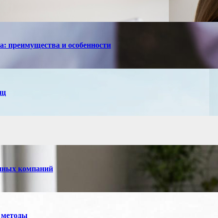
са: преимущества и особенности
иц
енных компаний
 методы