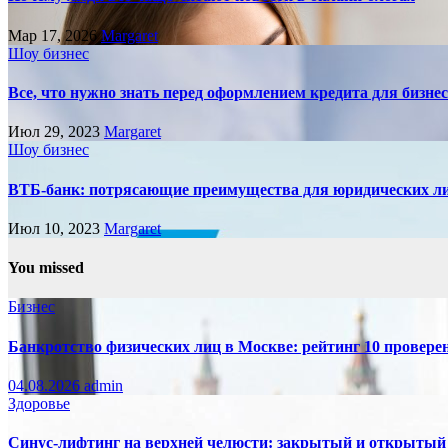
Мар 17, 2026
Margaret
Шоу бизнес
Все, что нужно знать перед оформлением кредита для бизне
Июл 29, 2023
Margaret
Шоу бизнес
ВТБ-банк: потрясающие преимущества для юридических л
Июл 10, 2023
Margaret
You missed
Бизнес
Банкротство физических лиц в Москве: рейтинг 10 провер
04.08.2026
admin
Здоровье
Синус-лифтинг на верхней челюсти: закрытый и открытый