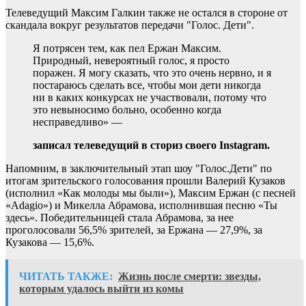
Телеведущий Максим Галкин также не остался в стороне от
скандала вокруг результатов передачи "Голос. Дети".
Я потрясен тем, как пел Ержан Максим.
Природный, невероятный голос, я просто
поражен. Я могу сказать, что это очень нервно, и я
постараюсь сделать все, чтобы мои дети никогда
ни в каких конкурсах не участвовали, потому что
это невыносимо больно, особенно когда
несправедливо» —
записал телеведущий в сториз своего Instagram.
Напомним, в заключительный этап шоу "Голос.Дети" по
итогам зрительского голосования прошли Валерий Кузаков
(исполнил «Как молоды мы были»), Максим Ержан (с песней
«Adagio») и Микелла Абрамова, исполнившая песню «Ты
здесь». Победительницей стала Абрамова, за нее
проголосовали 56,5% зрителей, за Ержана — 27,9%, за
Кузакова — 15,6%.
ЧИТАТЬ ТАКЖЕ:
Жизнь после смерти: звезды,
которым удалось выйти из комы