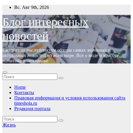
Перейти
Вс. Авг 9th, 2026
к
содержимому
Блог интересных
новостей
Ежедневно мы публикуем обзоры самых значимых и
актуальных новостей во всем мире. Все о моде и красоте,
политике и экономике
Home
Контакты
Правовая информация и условия использования сайта
timeshola.ru
Редакция портала
Жизнь