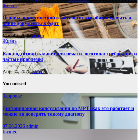
Жизнь
Основы экологической отчётности: кто обязан сдавать и
какие документы входят
Май 15, 2026
admin
Жизнь
Как подготовить макет для печати логотипа: требования и
частые проблемы
Апр 14, 2026
admin
You missed
Здоровье
Дистанционная консультация по МРТ: как это работает и
можно ли доверять такому диагнозу
07.08.2026
admin
Бизнес