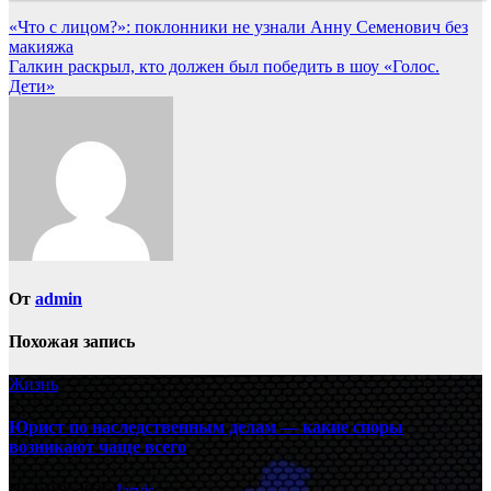
Навигация
«Что с лицом?»: поклонники не узнали Анну Семенович без
макияжа
по
Галкин раскрыл, кто должен был победить в шоу «Голос.
записям
Дети»
От
admin
Похожая запись
Жизнь
Юрист по наследственным делам — какие споры
возникают чаще всего
Июн 18, 2026
Jarvis