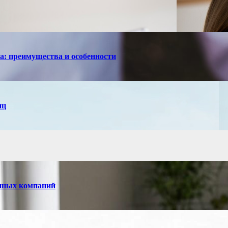
са: преимущества и особенности
иц
енных компаний