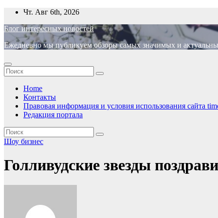
Перейти
Чт. Авг 6th, 2026
к
Блог интересных новостей
содержимому
Ежедневно мы публикуем обзоры самых значимых и актуальных 
Home
Контакты
Правовая информация и условия использования сайта time
Редакция портала
Шоу бизнес
Голливудские звезды поздрав