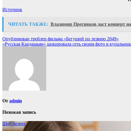
Источник
ЧИТАТЬ ТАКЖЕ:
Владимир Пресняков даст концерт на
Навигация
Опубликован трейлер фильма «Бегущий по лезвию 2049»
«Русская Кардашьян» шокировала сеть своим фото в купальник
по
записям
От
admin
Похожая запись
Шоу бизнес