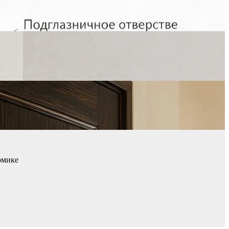
омике