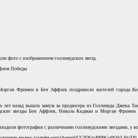
шли фото с изображением голливудских звезд.
орган Фримен и Бен Аффлек поздравили жителей города Коп
о лет назад вышла замуж за продюсера из Голливуда Джека Ть
удские звезды Бен Аффлек, Николь Кидман и Морган Фримен д
риходили фотографии с различными голливудскими звездами, у ко
сточник видео: youtube.com/channel/UCNNzyM09Gq0QIsLj0uTl0