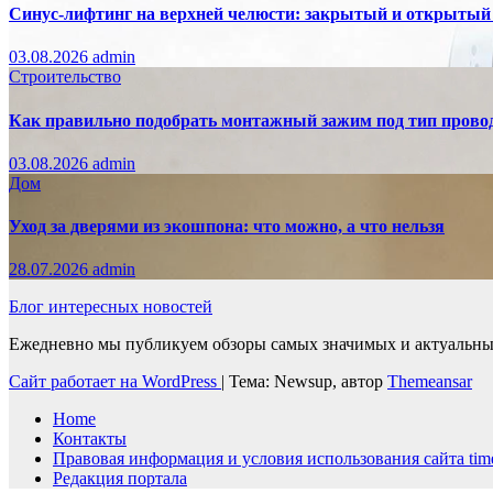
Синус-лифтинг на верхней челюсти: закрытый и открытый
03.08.2026
admin
Строительство
Как правильно подобрать монтажный зажим под тип провод
03.08.2026
admin
Дом
Уход за дверями из экошпона: что можно, а что нельзя
28.07.2026
admin
Блог интересных новостей
Ежедневно мы публикуем обзоры самых значимых и актуальных 
Сайт работает на WordPress
|
Тема: Newsup, автор
Themeansar
Home
Контакты
Правовая информация и условия использования сайта time
Редакция портала