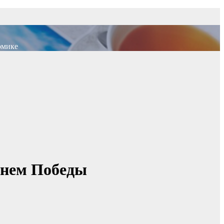
омике
Днем Победы