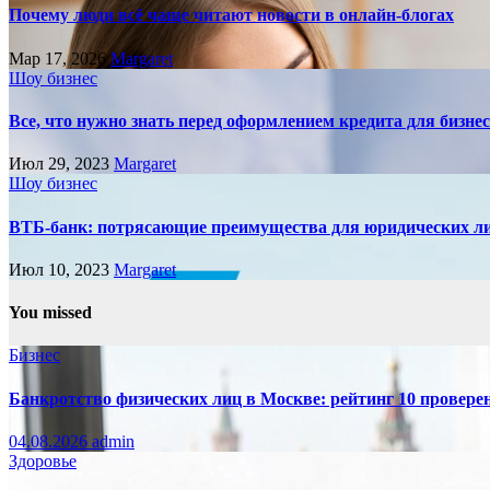
Почему люди всё чаще читают новости в онлайн-блогах
Мар 17, 2026
Margaret
Шоу бизнес
Все, что нужно знать перед оформлением кредита для бизне
Июл 29, 2023
Margaret
Шоу бизнес
ВТБ-банк: потрясающие преимущества для юридических л
Июл 10, 2023
Margaret
You missed
Бизнес
Банкротство физических лиц в Москве: рейтинг 10 провер
04.08.2026
admin
Здоровье