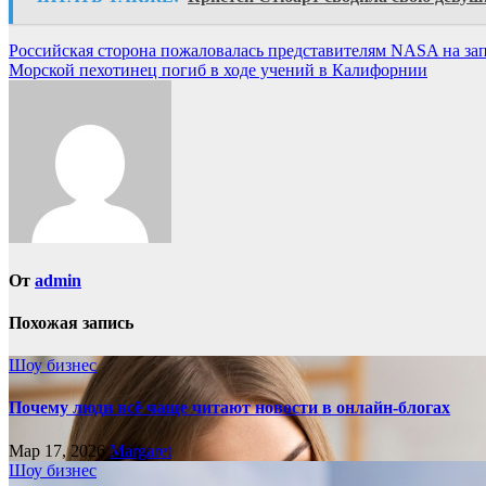
Навигация
Российская сторона пожаловалась представителям NASA на за
Морской пехотинец погиб в ходе учений в Калифорнии
по
записям
От
admin
Похожая запись
Шоу бизнес
Почему люди всё чаще читают новости в онлайн-блогах
Мар 17, 2026
Margaret
Шоу бизнес