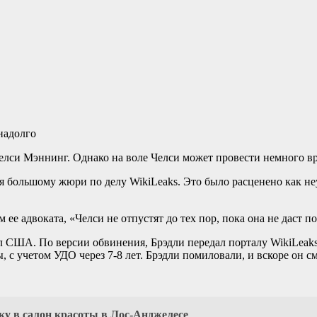
си Мэннинг. Однако на воле Челси может провести немного врем
ия большому жюри по делу WikiLeaks. Это было расценено как не
м ее адвоката, «Челси не отпустят до тех пор, пока она не даст
США. По версии обвинения, Брэдли передал порталу WikiLeaks
с учетом УДО через 7-8 лет. Брэдли помиловали, и вскоре он см
у в салон красоты в Лос-Анджелесе