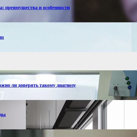
са: преимущества и особенности
иц
ожно ли доверять такому диагнозу
нды