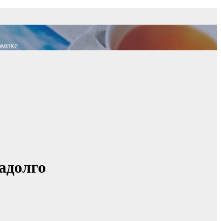
омике
адолго