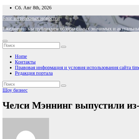
Перейти
Сб. Авг 8th, 2026
к
Блог интересных новостей
содержимому
Ежедневно мы публикуем обзоры самых значимых и актуальных 
Home
Контакты
Правовая информация и условия использования сайта time
Редакция портала
Шоу бизнес
Челси Мэннинг выпустили из-п