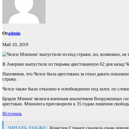
От
admin
Май 10, 2019
В Америке выпустили из тюрьмы арестованную 62 дня назад Чел
Напомним, что Челси была арестована за отказ давать показан
стражу.
Челси также было отказано в освобождении под залог, по слова
Брэдли Мэнниг являлся военным аналитиком Вооруженных сил 
арестован. Мэннинга приговорили к 35 годам лишения свободы, 
Источник
ЧИТАТЬ ТАКЖЕ:
Кристен Стюарт сводила свою девушк