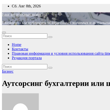
Перейти
Сб. Авг 8th, 2026
к
Блог интересных новостей
содержимому
Ежедневно мы публикуем обзоры самых значимых и актуальных 
Home
Контакты
Правовая информация и условия использования сайта time
Редакция портала
Бизнес
Аутсорсинг бухгалтерии или ш