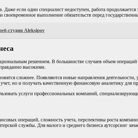
 Даже если один специалист недоступен, работа продолжается з
 и своевременное выполнение обязательств перед государственн
еб-студии Aleksipov
неса
ациональным решением. В большинстве случаев объем операций н
оправданно высокими.
новятся сложнее. Появляются новые направления деятельности, у
и учет, но и получать качественную финансовую аналитику для 
ьзовать услуги профессиональных компаний, специализирующих
нсовых операций, сложность учета, перспективы роста компани
лтерской службы. Для малого и среднего бизнеса аутсорсинг зач