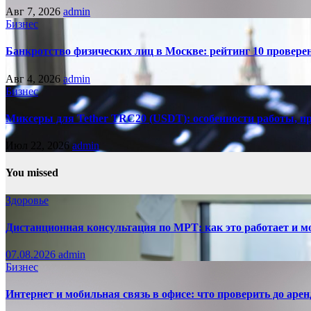
Авг 7, 2026
admin
Бизнес
Банкротство физических лиц в Москве: рейтинг 10 провер
Авг 4, 2026
admin
Бизнес
Миксеры для Tether TRC20 (USDT): особенности работы, 
Июл 22, 2026
admin
You missed
Здоровье
Дистанционная консультация по МРТ: как это работает и м
07.08.2026
admin
Бизнес
Интернет и мобильная связь в офисе: что проверить до аре