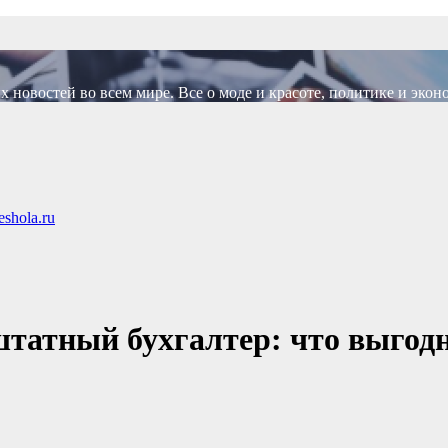
новостей во всем мире. Все о моде и красоте, политике и экон
shola.ru
татный бухгалтер: что выгодн