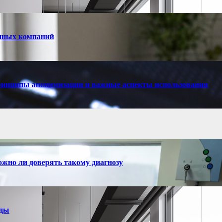
енных компаний
принципы анонимизации и важные аспекты использования
ожно ли доверять такому диагнозу
нды