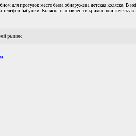
обном для прогулок месте была обнаружена детская коляска. В 
ый телефон бабушки. Коляска направлена в криминалистическую
вой рынок
хе