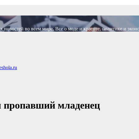
новостей во всем мире. Все о моде и красоте, политике и экон
shola.ru
м пропавший младенец