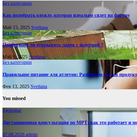
Без категории
Как подобрать одежду, которая идеально сядет на фигуру
Май 15, 2025
Svetlana
Без категории
Прибыльно ли открывать ларек с шаурмой ?
Май 9, 2025
Svetlana
Без категории
Правильное питание для атлетов: Разбираем состав продукто
Фев 13, 2025
Svetlana
You missed
Здоровье
Дистанционная консультация по МРТ: как это работает и м
07.08.2026
admin