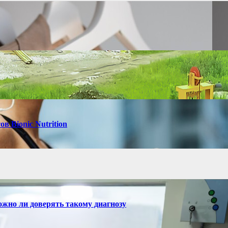
в Bionic Nutrition
ожно ли доверять такому диагнозу