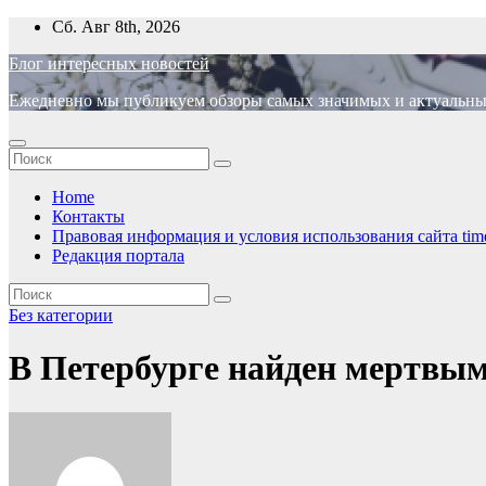
Перейти
Сб. Авг 8th, 2026
к
Блог интересных новостей
содержимому
Ежедневно мы публикуем обзоры самых значимых и актуальных 
Home
Контакты
Правовая информация и условия использования сайта time
Редакция портала
Без категории
В Петербурге найден мертвы