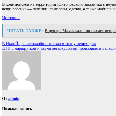
В ходе поисков на территории Юнтоловского заказника в неуд
вещи ребенка — пеленки, памперсы, одеяло, а также мобильн
Источник
ЧИТАТЬ ТАКЖЕ:
В центре Махачкалы полыхает веще
Навигация
В Нью-Йорке автомобиль въехал в толпу пешеходов
ДТП с маршруткой и двумя легковушками произошло в Балаши
по
записям
От
admin
Похожая запись