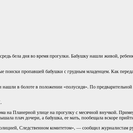
 средь бела дня во время прогулки. Бабушку нашли живой, ребе
ые поиски пропавшей бабушки с грудным младенцем. Как переда
нашли в болоте в положении «полусидя». По предварительной и
.
ома на Планерной улице на прогулку с месячной внучкой. Приме
слышала плач дочери, а бабушка, ее мать, пообещала вскоре прий
 полицией, Следственном комитетом», — сообщил журналистам 