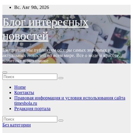
Перейти
Вс. Авг 9th, 2026
к
содержимому
Блог интересных
новостей
Ежедневно мы публикуем обзоры самых значимых и
актуальных новостей во всем мире. Все о моде и красоте,
политике и экономике
Home
Контакты
Правовая информация и условия использования сайта
timeshola.ru
Редакция портала
Без категории