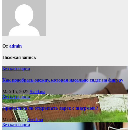
От
admin
Похожая запись
Без категории
Как подобрать одежду, которая идеально сядет на фигуру
Май 15, 2025
Svetlana
Без категории
Прибыльно ли открывать ларек с шаурмой ?
Май 9, 2025
Svetlana
Без категории