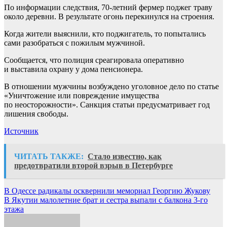
По информации следствия, 70-летний фермер поджег траву
около деревни. В результате огонь перекинулся на строения.
Когда жители выяснили, кто поджигатель, то попытались
сами разобраться с пожилым мужчиной.
Сообщается, что полиция среагировала оперативно
и выставила охрану у дома пенсионера.
В отношении мужчины возбуждено уголовное дело по статье
«Уничтожение или повреждение имущества
по неосторожности». Санкция статьи предусматривает год
лишения свободы.
Источник
ЧИТАТЬ ТАКЖЕ:
Стало известно, как
предотвратили второй взрыв в Петербурге
Навигация
В Одессе радикалы осквернили мемориал Георгию Жукову
В Якутии малолетние брат и сестра выпали с балкона 3-го
по
этажа
записям