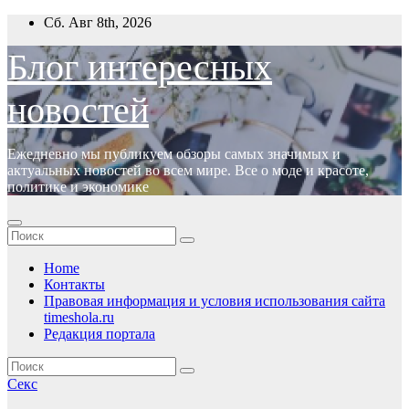
Перейти
Сб. Авг 8th, 2026
к
содержимому
Блог интересных
новостей
Ежедневно мы публикуем обзоры самых значимых и
актуальных новостей во всем мире. Все о моде и красоте,
политике и экономике
Home
Контакты
Правовая информация и условия использования сайта
timeshola.ru
Редакция портала
Секс