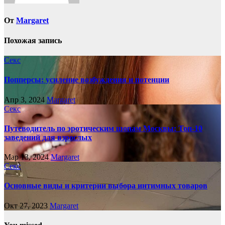
От
Margaret
Похожая запись
Секс
Попперсы: усиление возбуждения и потенции
Апр 3, 2024
Margaret
Секс
Путеводитель по эротическим шопам Москвы: Топ-10
заведений для взрослых
Мар 13, 2024
Margaret
Секс
Основные виды и критерии выбора интимных товаров
Окт 27, 2023
Margaret