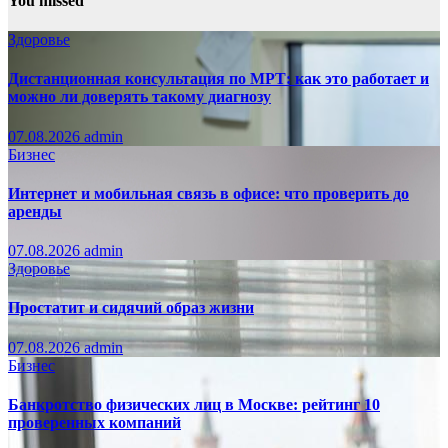
You missed
Здоровье
Дистанционная консультация по МРТ: как это работает и
можно ли доверять такому диагнозу
07.08.2026
admin
Бизнес
Интернет и мобильная связь в офисе: что проверить до
аренды
07.08.2026
admin
Здоровье
Простатит и сидячий образ жизни
07.08.2026
admin
Бизнес
Банкротство физических лиц в Москве: рейтинг 10
проверенных компаний