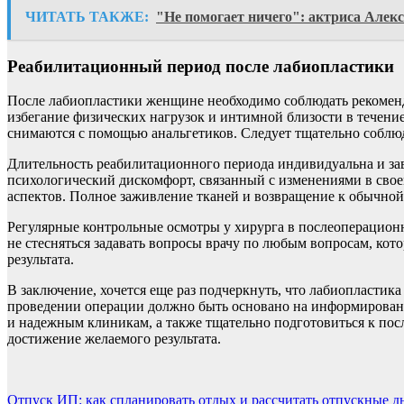
ЧИТАТЬ ТАКЖЕ:
"Не помогает ничего": актриса Алек
Реабилитационный период после лабиопластики
После лабиопластики женщине необходимо соблюдать рекоменд
избегание физических нагрузок и интимной близости в течен
снимаются с помощью анальгетиков. Следует тщательно соблю
Длительность реабилитационного периода индивидуальна и за
психологический дискомфорт, связанный с изменениями в свое
аспектов. Полное заживление тканей и возвращение к обычной 
Регулярные контрольные осмотры у хирурга в послеоперацион
не стесняться задавать вопросы врачу по любым вопросам, ко
результата.
В заключение, хочется еще раз подчеркнуть, что лабиопластик
проведении операции должно быть основано на информированн
и надежным клиникам, а также тщательно подготовиться к пос
достижение желаемого результата.
Навигация
Отпуск ИП: как спланировать отдых и рассчитать отпускные д