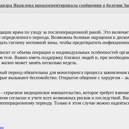
сандра Яковлева прокомментировала сообщения о болезни З
ации врача по уходу за послеоперационной раной. Это включае
ие определенного периода. Возможны болевые ощущения и диско
дать гигиену интимной зоны, чтобы предотвратить инфекционн
висит от объема операции и индивидуальных особенностей орга
м теле. Важно иметь поддержку близких людей и, при необходим
жизни может занять несколько недель.
ный период обязательны для мониторинга процесса заживления
торые вызывают беспокойство. Открытое общение с хирургом – 
а – серьезное медицинское вмешательство, которое требует взве
ом согласии и учете всех возможных рисков и последствий. В
леоперационному периоду. Только в этом случае можно надеятьс
ни