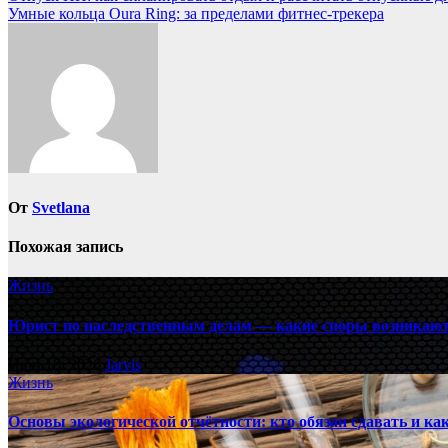
Умные кольца Oura Ring: за пределами фитнес-трекера
по
записям
От
Svetlana
Похожая запись
Жизнь
Юрист по наследственным делам — какие споры возникают
Июн 18, 2026
Jarvis
Жизнь
Основы экологической отчётности: кто обязан сдавать и ка