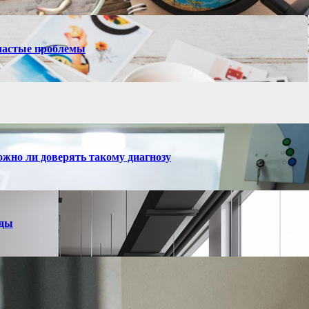
 частые проблемы
ожно ли доверять такому диагнозу
нды