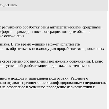
аворотнюк
т регулярную обработку раны антисептическими средствами,
мфорт в первые дни после операции, которые обычно
ые осложнения.
низма. В это время женщина может испытывать
ости, обратиться к психологу для проработки эмоциональных
 и своевременного выявления возможных осложнений. Важно
залог успешной реабилитации и достижения желаемого
шенного подхода и тщательной подготовки. Решение о
ажно отдавать предпочтение квалифицированным специалистам
я на безопасное и успешное проведение лабиопластики и