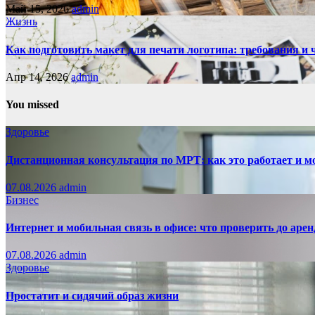
Май 15, 2026
admin
Жизнь
Как подготовить макет для печати логотипа: требования и
Апр 14, 2026
admin
You missed
Здоровье
Дистанционная консультация по МРТ: как это работает и м
07.08.2026
admin
Бизнес
Интернет и мобильная связь в офисе: что проверить до аре
07.08.2026
admin
Здоровье
Простатит и сидячий образ жизни