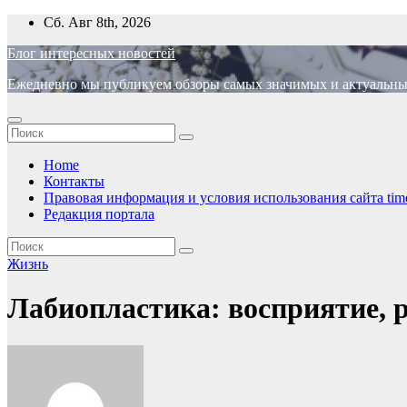
Перейти
Сб. Авг 8th, 2026
к
Блог интересных новостей
содержимому
Ежедневно мы публикуем обзоры самых значимых и актуальных 
Home
Контакты
Правовая информация и условия использования сайта time
Редакция портала
Жизнь
Лабиопластика: восприятие, р