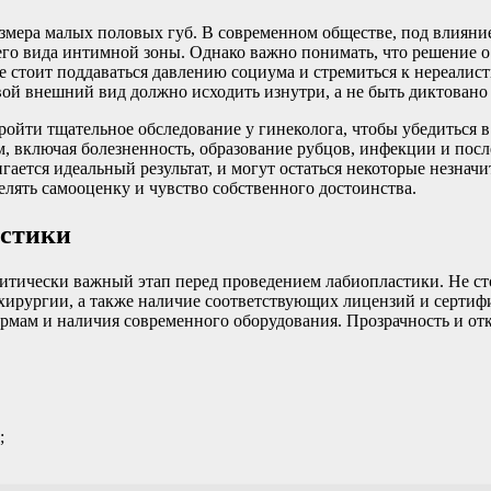
мера малых половых губ. В современном обществе, под влияние
го вида интимной зоны. Однако важно понимать, что решение о
е стоит поддаваться давлению социума и стремиться к нереали
й внешний вид должно исходить изнутри, а не быть диктовано
йти тщательное обследование у гинеколога, чтобы убедиться в 
м, включая болезненность, образование рубцов, инфекции и по
игается идеальный результат, и могут остаться некоторые незнач
лять самооценку и чувство собственного достоинства.
астики
тически важный этап перед проведением лабиопластики. Не сто
хирургии, а также наличие соответствующих лицензий и сертиф
ормам и наличия современного оборудования. Прозрачность и о
;