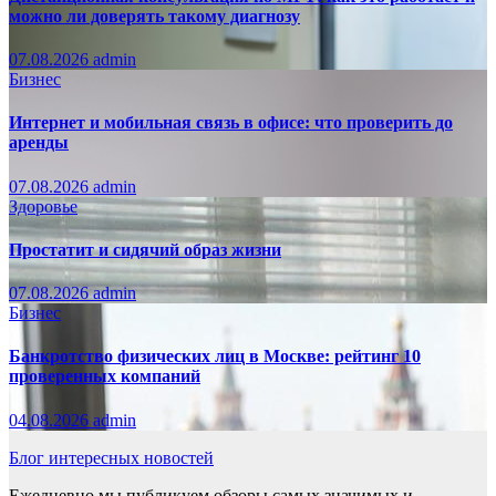
можно ли доверять такому диагнозу
07.08.2026
admin
Бизнес
Интернет и мобильная связь в офисе: что проверить до
аренды
07.08.2026
admin
Здоровье
Простатит и сидячий образ жизни
07.08.2026
admin
Бизнес
Банкротство физических лиц в Москве: рейтинг 10
проверенных компаний
04.08.2026
admin
Блог интересных новостей
Ежедневно мы публикуем обзоры самых значимых и