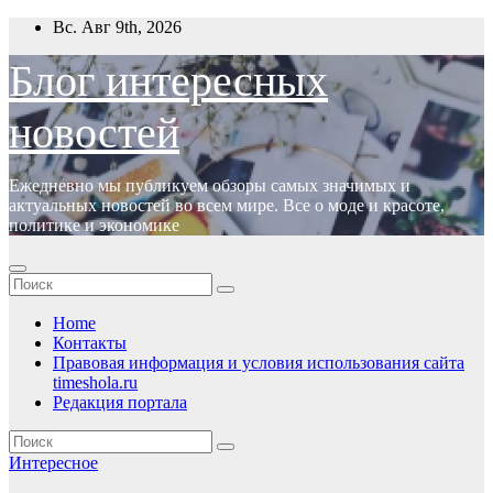
Перейти
Вс. Авг 9th, 2026
к
содержимому
Блог интересных
новостей
Ежедневно мы публикуем обзоры самых значимых и
актуальных новостей во всем мире. Все о моде и красоте,
политике и экономике
Home
Контакты
Правовая информация и условия использования сайта
timeshola.ru
Редакция портала
Интересное