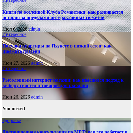
Интересное
Книги по вселенной Клуба Романтики: как развивается
история за пределами интерактивных сюжетов
Июл 6, 2026
admin
Интересное
Покупка квартиры на Пхукете в низкий сезон: как
избежать плесени
Июн 27, 2026
admin
Интересное
Рыболовный интернет магазин: как изменился подход к
выбору снастей и товаров для рыбалки
Июн 26, 2026
admin
You missed
Здоровье
Дистанционная консультация по МРТ: как это работает и