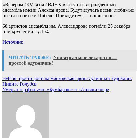
«Вечером #9Мая на #ВДНХ выступит возрожденный
ансамбль имени Александрова. Будут звучать всеми любимые
песни о войне и Победе. Приходите», — написал он.
68 артистов ансамбля им. Александрова погибли 25 декабря
при крушении Ту-154.
Источник
ЧИТАТЬ ТАКЖЕ:
Универсальное лекарство —
простой одуванчик!
Навигация
«Меня просто достала московская грязь»: уличный художник
Никита Голубев
по
Умер актер фильмов «Бумбараш» и «Антикиллер»
записям