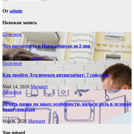
От
admin
Похожая запись
Полезное
Что посмотреть в Новосибирске за 2 дня
Июл 15, 2026
admin
Полезное
Как пройти Дупличекер антиплагиат: 7 способов
Май 14, 2026
Margaret
Полезное
Печать папок на заказ: особенности, виды и роль в деловой
коммуникации
Май 4, 2026
Margaret
You missed