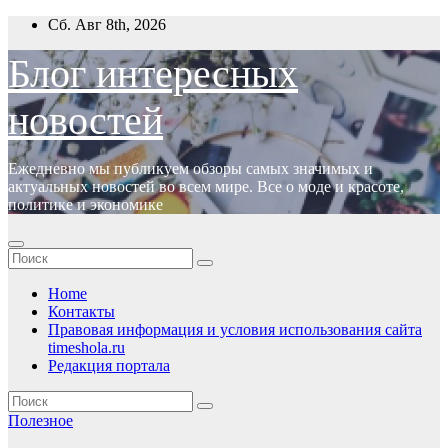
Перейти
Сб. Авг 8th, 2026
к
содержимому
Блог интересных
новостей
Ежедневно мы публикуем обзоры самых значимых и
актуальных новостей во всем мире. Все о моде и красоте,
политике и экономике
Home
Контакты
Правовая информация и условия использования сайта
timeshola.ru
Редакция портала
Полезное