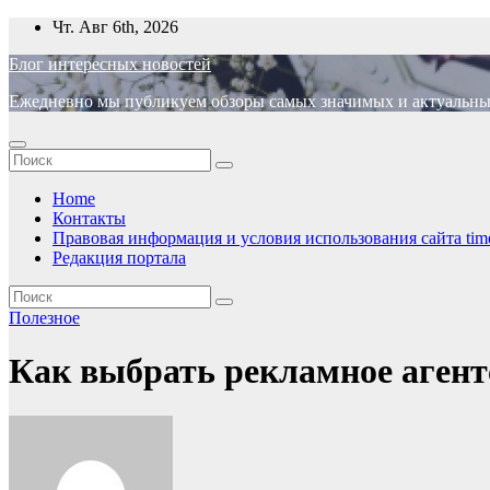
Перейти
Чт. Авг 6th, 2026
к
Блог интересных новостей
содержимому
Ежедневно мы публикуем обзоры самых значимых и актуальных 
Home
Контакты
Правовая информация и условия использования сайта time
Редакция портала
Полезное
Как выбрать рекламное агент