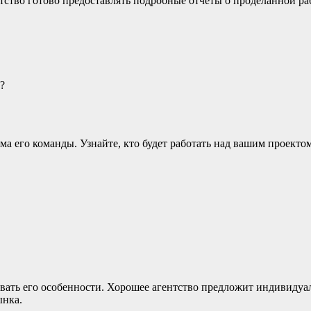
тство готово предоставлять подробные отчеты о проделанной ра
?
ма его команды. Узнайте, кто будет работать над вашим проекто
ывать его особенности. Хорошее агентство предложит индивиду
ынка.