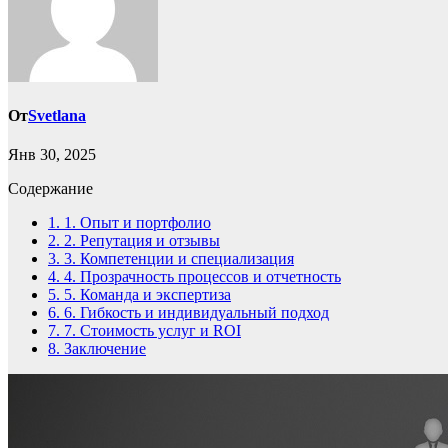
От
Svetlana
Янв 30, 2025
Содержание
1.
1. Опыт и портфолио
2.
2. Репутация и отзывы
3.
3. Компетенции и специализация
4.
4. Прозрачность процессов и отчетность
5.
5. Команда и экспертиза
6.
6. Гибкость и индивидуальный подход
7.
7. Стоимость услуг и ROI
8.
Заключение