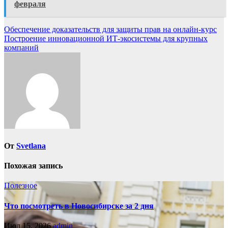
февраля
Навигация
Обеспечение доказательств для защиты прав на онлайн-курс
Построение инновационной ИТ-экосистемы для крупных
по
компаний
записям
От
Svetlana
Похожая запись
Полезное
Что посмотреть в Новосибирске за 2 дня
Июл 15, 2026
admin