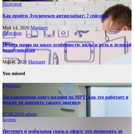
Полезное
Как пройти Дупличекер антиплагиат: 7 способов
Май 14, 2026
Margaret
Полезное
Печать папок на заказ: особенности, виды и роль в деловой
коммуникации
Май 4, 2026
Margaret
You missed
Здоровье
Дистанционная консультация по МРТ: как это работает и
можно ли доверять такому диагнозу
07.08.2026
admin
Бизнес
Интернет и мобильная связь в офисе: что проверить до