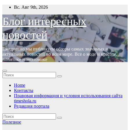
Перейти
Вс. Авг 9th, 2026
к
содержимому
Блог интересных
новостей
Ежедневно мы публикуем обзоры самых значимых и
актуальных новостей во всем мире. Все о моде и красоте,
политике и экономике
Home
Контакты
Правовая информация и условия использования сайта
timeshola.ru
Редакция портала
Полезное