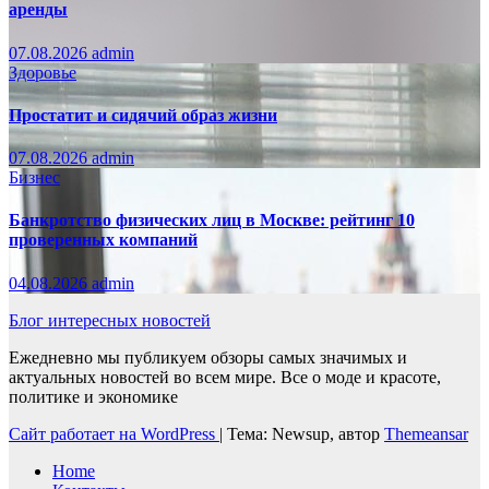
аренды
07.08.2026
admin
Здоровье
Простатит и сидячий образ жизни
07.08.2026
admin
Бизнес
Банкротство физических лиц в Москве: рейтинг 10
проверенных компаний
04.08.2026
admin
Блог интересных новостей
Ежедневно мы публикуем обзоры самых значимых и
актуальных новостей во всем мире. Все о моде и красоте,
политике и экономике
Сайт работает на WordPress
|
Тема: Newsup, автор
Themeansar
Home