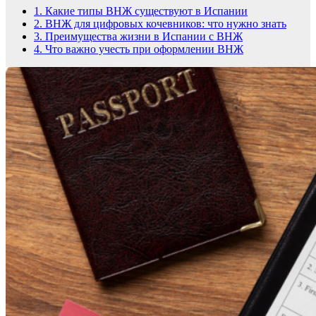
1.
Какие типы ВНЖ существуют в Испании
2.
ВНЖ для цифровых кочевников: что нужно знать
3.
Преимущества жизни в Испании с ВНЖ
4.
Что важно учесть при оформлении ВНЖ