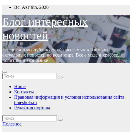
Перейти
Вс. Авг 9th, 2026
к
содержимому
Блог интересных
новостей
Ежедневно мы публикуем обзоры самых значимых и
актуальных новостей во всем мире. Все о моде и красоте,
политике и экономике
Home
Контакты
Правовая информация и условия использования сайта
timeshola.ru
Редакция портала
Полезное