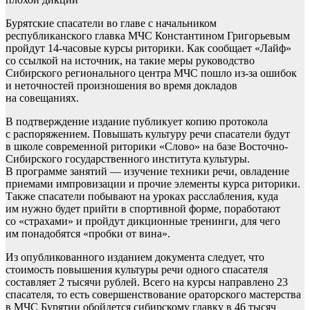
Бурятские спасатели во главе с начальником
республиканского главка МЧС Константином Григорьевым
пройдут 14-часовые курсы риторики. Как сообщает «Лайф»
со ссылкой на источник, на такие меры руководство
Сибирского регионального центра МЧС пошло из-за ошибок
и неточностей произношения во время докладов
на совещаниях.
В подтверждение издание публикует копию протокола
с распоряжением. Повышать культуру речи спасатели будут
в школе современной риторики «Слово» на базе Восточно-
Сибирского государственного института культуры.
В программе занятий — изучение техники речи, овладение
приемами импровизации и прочие элементы курса риторики.
Также спасатели побывают на уроках расслабления, куда
им нужно будет прийти в спортивной форме, поработают
со «страхами» и пройдут дикционные тренинги, для чего
им понадобятся «пробки от вина».
Из опубликованного изданием документа следует, что
стоимость повышения культуры речи одного спасателя
составляет 2 тысячи рублей. Всего на курсы направлено 23
спасателя, то есть совершенствование ораторского мастерства
в МЧС Бурятии обойдется сибирскому главку в 46 тысяч