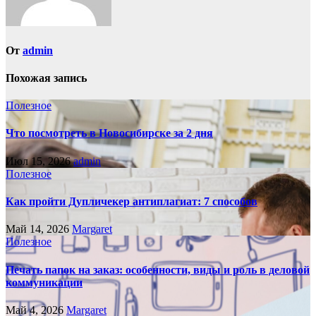
От
admin
Похожая запись
Полезное
Что посмотреть в Новосибирске за 2 дня
Июл 15, 2026
admin
Полезное
Как пройти Дупличекер антиплагиат: 7 способов
Май 14, 2026
Margaret
Полезное
Печать папок на заказ: особенности, виды и роль в деловой
коммуникации
Май 4, 2026
Margaret