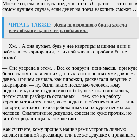
Москве сидела, в отпуск поедет к тетке в Саратов — это еще в
самом лучшем случае, если денег на поезд накопить сможет…
ЧИТАТЬ ТАКЖЕ:
Жена двоюродного брата хотела
всех обмануть, но я ее разоблачила
— Хм… А она думает, будь у нее квартиры-машины-дачи и
работа в госкорпорации, с личной жизнью проблем бы не
было?
— Она уверена в этом… Все ее подруги, понимаешь, при куда
более скромных внешних данных в отношениях уже давным-
давно. Причем сначала, как пирожки, расхватали девушек с
квартирами — ну, были таких несколько человек, кому
родители купили студию или от бабушек что-то досталось,
потом стали разбирать остальных — тех, кто на работу
хорошо устроился, или у кого родители обеспеченные… Зина
говорит, осталось невостребованных на их курсе несколько
человек. Симпатичные девушки, совсем не хуже прочих, но
вот бесприданницы, к сожалению…
Как считаете, кому проще в наше время устроить личную
жизнь: писанной красавице, или все же девушке с приданым,