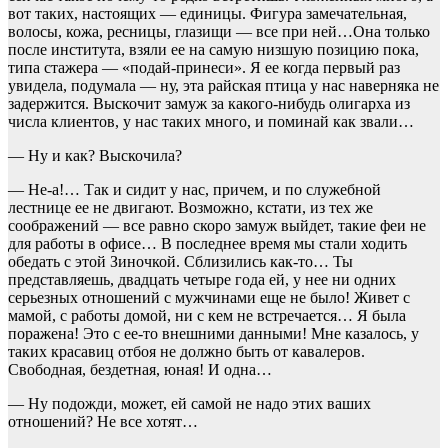
вот таких, настоящих — единицы. Фигура замечательная,
волосы, кожа, ресницы, глазищи — все при ней…Она только
после института, взяли ее на самую низшую позицию пока,
типа стажера — «подай-принеси». Я ее когда первый раз
увидела, подумала — ну, эта райская птица у нас наверняка не
задержится. Выскочит замуж за какого-нибудь олигарха из
числа клиентов, у нас таких много, и поминай как звали…
— Ну и как? Выскочила?
— Не-а!… Так и сидит у нас, причем, и по служебной
лестнице ее не двигают. Возможно, кстати, из тех же
соображений — все равно скоро замуж выйдет, такие феи не
для работы в офисе… В последнее время мы стали ходить
обедать с этой Зиночкой. Сблизились как-то… Ты
представляешь, двадцать четыре года ей, у нее ни одних
серьезных отношений с мужчинами еще не было! Живет с
мамой, с работы домой, ни с кем не встречается… Я была
поражена! Это с ее-то внешними данными! Мне казалось, у
таких красавиц отбоя не должно быть от кавалеров.
Свободная, бездетная, юная! И одна…
— Ну подожди, может, ей самой не надо этих ваших
отношений? Не все хотят…