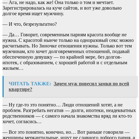
— Ага, не надо, как же! Она только о том и мечтает.
Зарегистрировалась на куче сайтов, и вот уже довольно
долгое время ищет мужчину.
— И что, безрезультатно?
— Да… Говорит, современным парням красота вообще не
нужна. С красотой нынче только на одноразовый секс можно
расчитывать. Но Зиночке отношения нужны. Только вот тем
мужчинам, кто хочет долговременных отношений, подавай
обеспеченную девушку — по крайней мере, без долгов-
ипотек, с образованием, с хорошей работой и с отдельным
жильем…
ЧИТАТЬ ТАКЖЕ:
Зачем муж повесил замки по всей
квартире?
— Ну где-то это понятно… Люди отношений хотят, а не
проблем. Разгребать негатив — долги, ипотеки, неадекватных
родственников — с самого начала знакомства вряд ли кто-то
хочет, согласись…
— Все это понятно, конечно, но… Вот раньше говорили —
женщины меркантильные, ищут не славного доброго парня, а