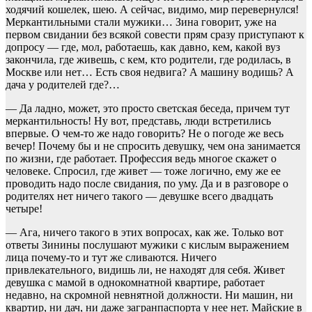
ходячий кошелек, шею. А сейчас, видимо, мир перевернулся!
Меркантильными стали мужики… Зина говорит, уже на
первом свидании без всякой совести прям сразу приступают к
допросу — где, мол, работаешь, как давно, кем, какой вуз
закончила, где живешь, с кем, кто родители, где родилась, в
Москве или нет… Есть своя недвига? А машину водишь? А
дача у родителей где?…
— Да ладно, может, это просто светская беседа, причем тут
меркантильность! Ну вот, представь, люди встретились
впервые. О чем-то же надо говорить? Не о погоде же весь
вечер! Почему бы и не спросить девушку, чем она занимается
по жизни, где работает. Профессия ведь многое скажет о
человеке. Спросил, где живет — тоже логично, ему же ее
проводить надо после свидания, по уму. Да и в разговоре о
родителях нет ничего такого — девушке всего двадцать
четыре!
— Ага, ничего такого в этих вопросах, как же. Только вот
ответы Зинины послушают мужики с кислым выражением
лица почему-то и тут же сливаются. Ничего
привлекательного, видишь ли, не находят для себя. Живет
девушка с мамой в однокомнатной квартире, работает
недавно, на скромной невнятной должности. Ни машин, ни
квартир, ни дач, ни даже загранпаспорта у нее нет. Майские в