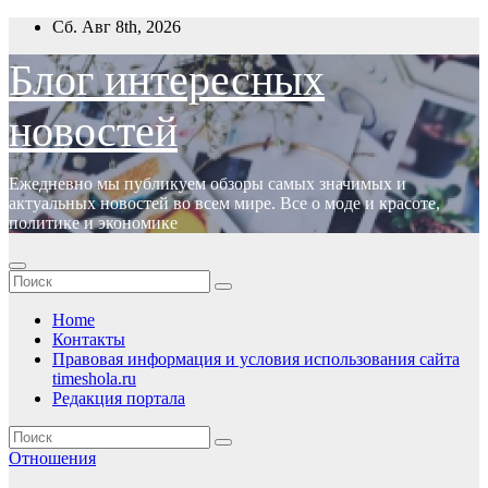
Перейти
Сб. Авг 8th, 2026
к
содержимому
Блог интересных
новостей
Ежедневно мы публикуем обзоры самых значимых и
актуальных новостей во всем мире. Все о моде и красоте,
политике и экономике
Home
Контакты
Правовая информация и условия использования сайта
timeshola.ru
Редакция портала
Отношения