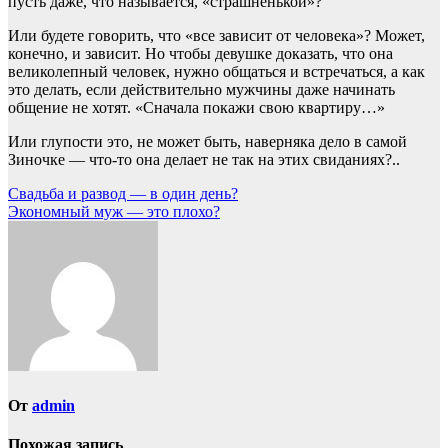
пусть даже, что называется, «страшненькой»?
Или будете говорить, что «все зависит от человека»? Может,
конечно, и зависит. Но чтобы девушке доказать, что она
великолепный человек, нужно общаться и встречаться, а как
это делать, если действительно мужчины даже начинать
общение не хотят. «Сначала покажи свою квартиру…»
Или глупости это, не может быть, наверняка дело в самой
Зиночке — что-то она делает не так на этих свиданиях?..
Навигация
Свадьба и развод — в один день?
Экономный муж — это плохо?
по
записям
От
admin
Похожая запись