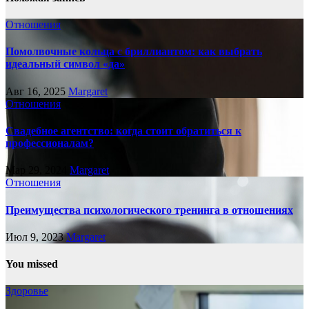
Отношения
Помолвочные кольца с бриллиантом: как выбрать
идеальный символ «да»
Авг 16, 2025
Margaret
Отношения
Свадебное агентство: когда стоит обратиться к
профессионалам?
Мар 29, 2024
Margaret
Отношения
Преимущества психологического тренинга в отношениях
Июл 9, 2023
Margaret
You missed
Здоровье