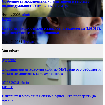
Особенности эксклюзивных памятников на могилу:
индивидуальность, символика и статус
Фев 4, 2026
admin
Наука
Центр авиакосмической медицины и технологий (ЦАМТ):
передовые решения для здоровья
Дек 17, 2024
Svetlana
You missed
Здоровье
Дистанционная консультация по МРТ: как это работает и
можно ли доверять такому диагнозу
07.08.2026
admin
Бизнес
Интернет и мобильная связь в офисе: что проверить до
аренды