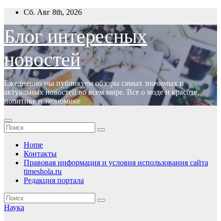
Перейти
Сб. Авг 8th, 2026
к
содержимому
Блог интересных
новостей
Ежедневно мы публикуем обзоры самых значимых и
актуальных новостей во всем мире. Все о моде и красоте,
политике и экономике
Home
Контакты
Правовая информация и условия использования сайта
timeshola.ru
Редакция портала
Наука