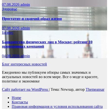
07.08.2026
admin
Здоровье
Простатит и сидячий образ жизни
07.08.2026
admin
Бизнес
Банкротство физических лиц в Москве: рейтинг 10
проверенных компаний
04.08.2026
admin
Блог интересных новостей
Ежедневно мы публикуем обзоры самых значимых и
актуальных новостей во всем мире. Все о моде и красоте,
политике и экономике
Сайт работает на WordPress
|
Тема: Newsup, автор
Themeansar
Home
Контакты
Правовая информация и условия использования сайта