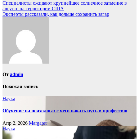
Навигация
Специалисты ожидают крупнейшее солнечное затмение в
августе на территории США
по
Эксперты рассказали, как дольше сохранить загар
записям
От
admin
Похожая запись
Наука
Обучение на психолога: с чего начать путь в профессию
Апр 2, 2026
Margaret
Наука