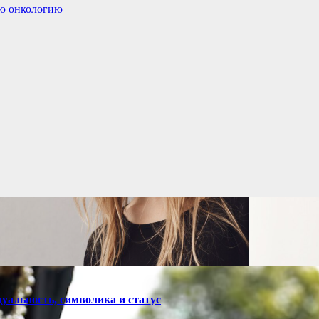
ую онкологию
уальность, символика и статус