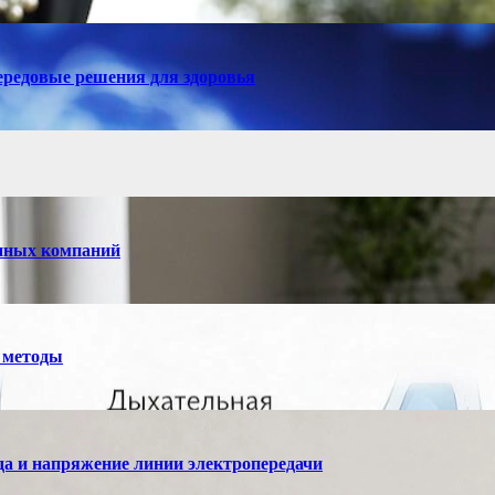
ередовые решения для здоровья
енных компаний
 методы
а и напряжение линии электропередачи