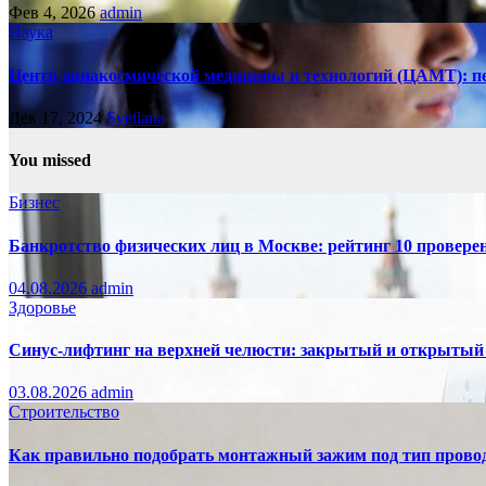
Фев 4, 2026
admin
Наука
Центр авиакосмической медицины и технологий (ЦАМТ): п
Дек 17, 2024
Svetlana
You missed
Бизнес
Банкротство физических лиц в Москве: рейтинг 10 провер
04.08.2026
admin
Здоровье
Синус-лифтинг на верхней челюсти: закрытый и открытый
03.08.2026
admin
Строительство
Как правильно подобрать монтажный зажим под тип провод