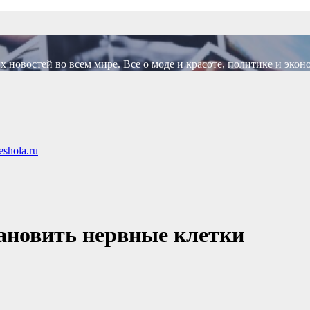
новостей во всем мире. Все о моде и красоте, политике и экон
shola.ru
тановить нервные клетки