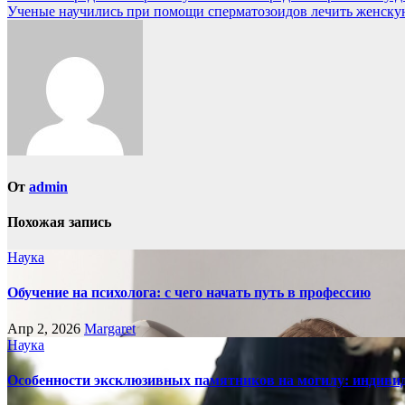
Ученые научились при помощи сперматозоидов лечить женск
по
записям
От
admin
Похожая запись
Наука
Обучение на психолога: с чего начать путь в профессию
Апр 2, 2026
Margaret
Наука
Особенности эксклюзивных памятников на могилу: индивид