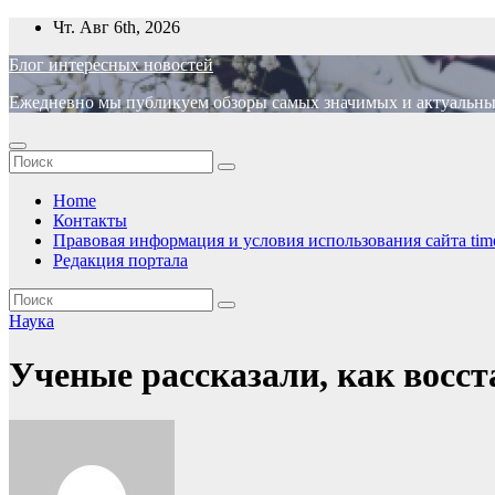
Перейти
Чт. Авг 6th, 2026
к
Блог интересных новостей
содержимому
Ежедневно мы публикуем обзоры самых значимых и актуальных 
Home
Контакты
Правовая информация и условия использования сайта time
Редакция портала
Наука
Ученые рассказали, как восс