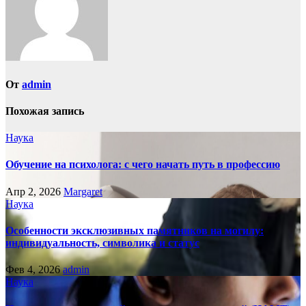
От
admin
Похожая запись
Наука
Обучение на психолога: с чего начать путь в профессию
Апр 2, 2026
Margaret
Наука
Особенности эксклюзивных памятников на могилу:
индивидуальность, символика и статус
Фев 4, 2026
admin
Наука