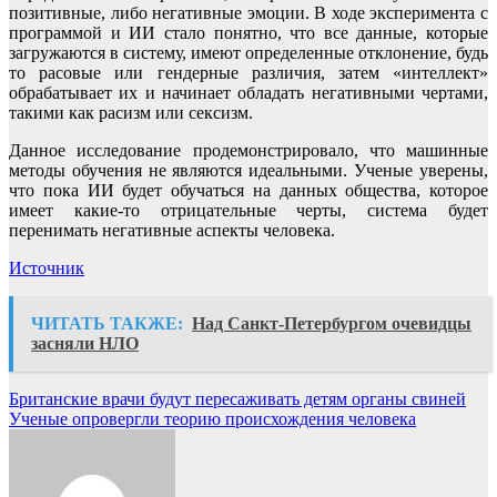
позитивные, либо негативные эмоции. В ходе эксперимента с
программой и ИИ стало понятно, что все данные, которые
загружаются в систему, имеют определенные отклонение, будь
то расовые или гендерные различия, затем «интеллект»
обрабатывает их и начинает обладать негативными чертами,
такими как расизм или сексизм.
Данное исследование продемонстрировало, что машинные
методы обучения не являются идеальными. Ученые уверены,
что пока ИИ будет обучаться на данных общества, которое
имеет какие-то отрицательные черты, система будет
перенимать негативные аспекты человека.
Источник
ЧИТАТЬ ТАКЖЕ:
Над Санкт-Петербургом очевидцы
засняли НЛО
Навигация
Британские врачи будут пересаживать детям органы свиней
Ученые опровергли теорию происхождения человека
по
записям