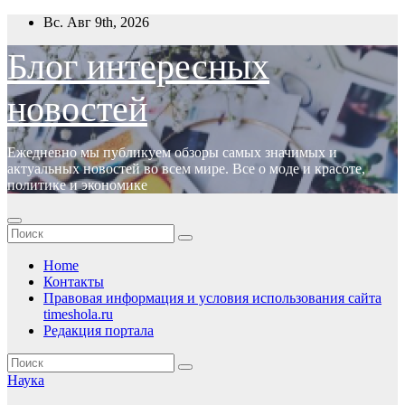
Перейти
Вс. Авг 9th, 2026
к
содержимому
Блог интересных
новостей
Ежедневно мы публикуем обзоры самых значимых и
актуальных новостей во всем мире. Все о моде и красоте,
политике и экономике
Home
Контакты
Правовая информация и условия использования сайта
timeshola.ru
Редакция портала
Наука