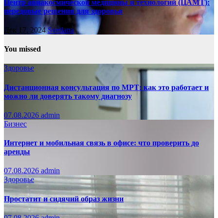
Центр авиакосмической медицины и технологий (ЦАМТ):
передовые решения для здоровья
Дек 17, 2024
Svetlana
You missed
Здоровье
Дистанционная консультация по МРТ: как это работает и
можно ли доверять такому диагнозу
07.08.2026
admin
Бизнес
Интернет и мобильная связь в офисе: что проверить до
аренды
07.08.2026
admin
Здоровье
Простатит и сидячий образ жизни
07.08.2026
admin