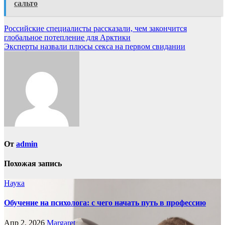
сальто
Навигация
Российские специалисты рассказали, чем закончится
глобальное потепление для Арктики
по
Эксперты назвали плюсы секса на первом свидании
записям
От
admin
Похожая запись
Наука
Обучение на психолога: с чего начать путь в профессию
Апр 2, 2026
Margaret