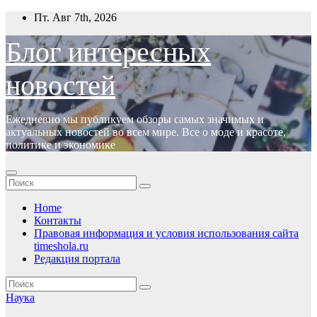
Перейти
Пт. Авг 7th, 2026
к
содержимому
Блог интересных
новостей
Ежедневно мы публикуем обзоры самых значимых и
актуальных новостей во всем мире. Все о моде и красоте,
политике и экономике
Home
Контакты
Правовая информация и условия использования сайта
timeshola.ru
Редакция портала
Наука