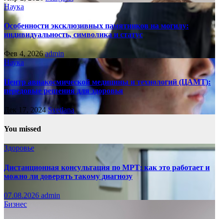
Наука
Особенности эксклюзивных памятников на могилу:
индивидуальность, символика и статус
Фев 4, 2026
admin
Наука
Центр авиакосмической медицины и технологий (ЦАМТ):
передовые решения для здоровья
Дек 17, 2024
Svetlana
You missed
Здоровье
Дистанционная консультация по МРТ: как это работает и
можно ли доверять такому диагнозу
07.08.2026
admin
Бизнес