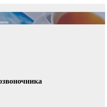
омике
озвоночника