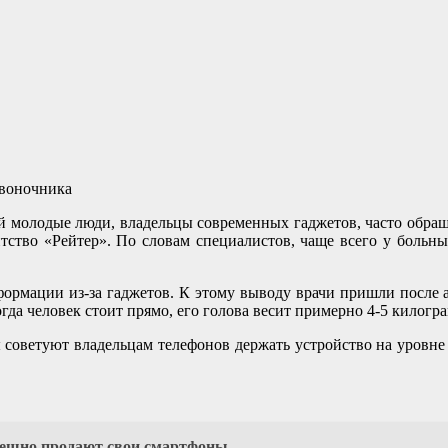
ой молодые люди, владельцы современных гаджетов, часто обра
нтство «Рейтер». По словам специалистов, чаще всего у больн
ормации из-за гаджетов. К этому выводу врачи пришли после а
да человек стоит прямо, его голова весит примерно 4-5 килограм
советуют владельцам телефонов держать устройство на уровне г
 спешно продают свои смартфоны