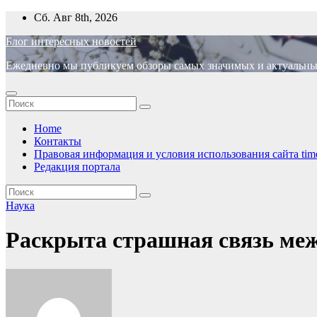
Перейти
Сб. Авг 8th, 2026
к
Блог интересных новостей
содержимому
Ежедневно мы публикуем обзоры самых значимых и актуальных 
Home
Контакты
Правовая информация и условия использования сайта time
Редакция портала
Наука
Раскрыта страшная связь ме