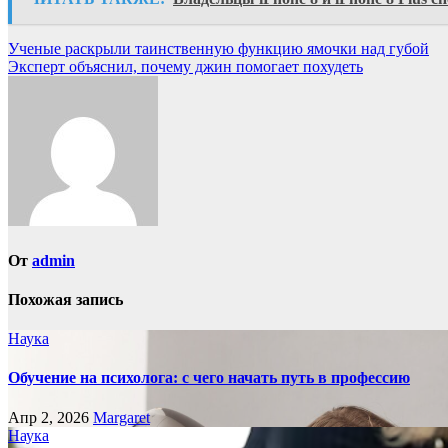
Навигация
Ученые раскрыли таинственную функцию ямочки над губой
Эксперт объяснил, почему джин помогает похудеть
по
записям
От
admin
Похожая запись
Наука
Обучение на психолога: с чего начать путь в профессию
Апр 2, 2026
Margaret
Наука