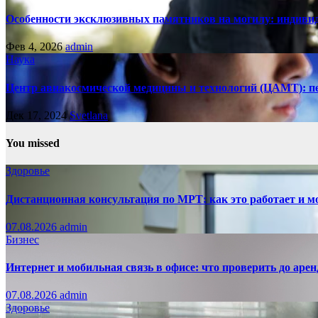
Особенности эксклюзивных памятников на могилу: индивид
Фев 4, 2026
admin
Наука
Центр авиакосмической медицины и технологий (ЦАМТ): п
Дек 17, 2024
Svetlana
You missed
Здоровье
Дистанционная консультация по МРТ: как это работает и м
07.08.2026
admin
Бизнес
Интернет и мобильная связь в офисе: что проверить до аре
07.08.2026
admin
Здоровье