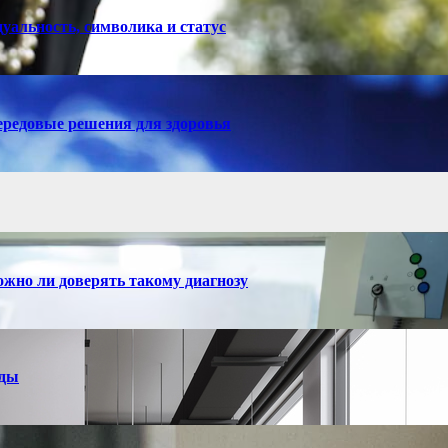
уальность, символика и статус
ередовые решения для здоровья
ожно ли доверять такому диагнозу
нды