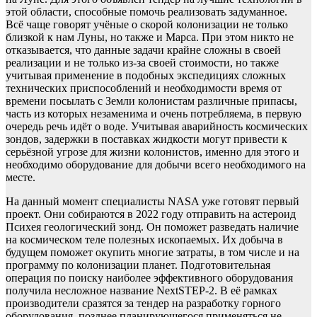
этой области, способные помочь реализовать задуманное.
Всё чаще говорят учёные о скорой колонизации не только
близкой к нам Луны, но также и Марса. При этом никто не
отказывается, что данные задачи крайне сложны в своей
реализации и не только из-за своей стоимости, но также
учитывая применение в подобных экспедициях сложных
технических приспособлений и необходимости время от
времени посылать с Земли колонистам различные припасы,
часть из которых незаменима и очень потребляема, в первую
очередь речь идёт о воде. Учитывая аварийность космических
зондов, задержки в поставках жидкости могут привести к
серьёзной угрозе для жизни колонистов, именно для этого и
необходимо оборудование для добычи всего необходимого на
месте.
На данный момент специалисты NASA уже готовят первый
проект. Они собираются в 2022 году отправить на астероид
Психея геологический зонд. Он поможет разведать наличие
на космическом теле полезных ископаемых. Их добыча в
будущем поможет окупить многие затраты, в том числе и на
программу по колонизации планет. Подготовительная
операция по поиску наиболее эффективного оборудования
получила несложное название NextSTEP-2. В её рамках
производители сразятся за тендер на разработку горного
оборудования, позднее планирующегося применяться не