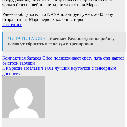
только близ нашей планеты, но также и на Марсе.
Ранее сообщалось, что NASA планирует уже к 2030 году
отправить на Марс первых колонизаторов.
Источник
ЧИТАТЬ ТАКЖЕ:
Ученые: Велопоездки на работу
помогут сбросить вес не хуже тренировок
Навигация
Компактная батарея Orico поддерживает сразу пять стандартов
быстрой зарядки
по
HP Spectre возглавил ТОП лучших ноутбуков с сенсорным
записям
дисплеем