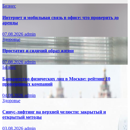
Бизнес
Интернет и мобильная связь в офисе: что проверить до
аренды
07.08.2026
admin
Здоровье
Простатит и сидячий образ жизни
07.08.2026
admin
Бизнес
Банкротство физических лиц в Москве: рейтинг 10
проверенных компаний
04.08.2026
admin
Здоровье
Синус-лифтинг на верхней челюсти: закрытый и
открытый методы
03.08.2026
admin