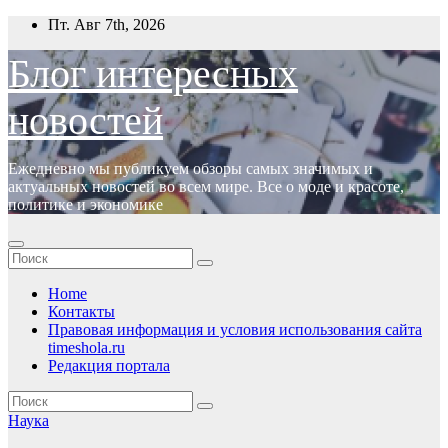
Перейти
Пт. Авг 7th, 2026
к
содержимому
Блог интересных
новостей
Ежедневно мы публикуем обзоры самых значимых и
актуальных новостей во всем мире. Все о моде и красоте,
политике и экономике
Home
Контакты
Правовая информация и условия использования сайта
timeshola.ru
Редакция портала
Наука