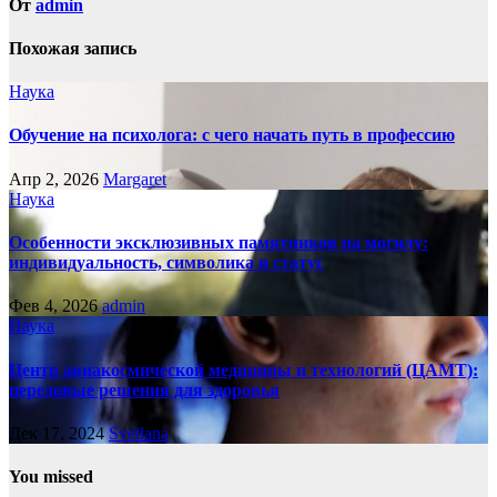
От
admin
Похожая запись
Наука
Обучение на психолога: с чего начать путь в профессию
Апр 2, 2026
Margaret
Наука
Особенности эксклюзивных памятников на могилу:
индивидуальность, символика и статус
Фев 4, 2026
admin
Наука
Центр авиакосмической медицины и технологий (ЦАМТ):
передовые решения для здоровья
Дек 17, 2024
Svetlana
You missed