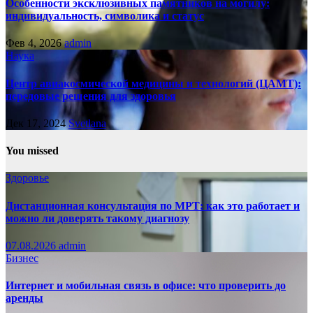
Особенности эксклюзивных памятников на могилу:
индивидуальность, символика и статус
Фев 4, 2026
admin
Наука
Центр авиакосмической медицины и технологий (ЦАМТ):
передовые решения для здоровья
Дек 17, 2024
Svetlana
You missed
Здоровье
Дистанционная консультация по МРТ: как это работает и
можно ли доверять такому диагнозу
07.08.2026
admin
Бизнес
Интернет и мобильная связь в офисе: что проверить до
аренды