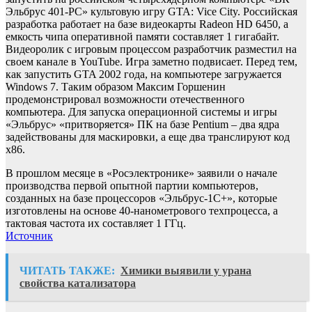
Эльбрус 401-PC» культовую игру GTA: Vice City. Российская
разработка работает на базе видеокарты Radeon HD 6450, а
емкость чипа оперативной памяти составляет 1 гигабайт.
Видеоролик с игровым процессом разработчик разместил на
своем канале в YouTube. Игра заметно подвисает. Перед тем,
как запустить GTA 2002 года, на компьютере загружается
Windows 7. Таким образом Максим Горшенин
продемонстрировал возможности отечественного
компьютера. Для запуска операционной системы и игры
«Эльбрус» «притворяется» ПК на базе Pentium – два ядра
задействованы для маскировки, а еще два транслируют код
х86.
В прошлом месяце в «Росэлектронике» заявили о начале
производства первой опытной партии компьютеров,
созданных на базе процессоров «Эльбрус-1С+», которые
изготовлены на основе 40-нанометрового техпроцесса, а
тактовая частота их составляет 1 ГГц.
Источник
ЧИТАТЬ ТАКЖЕ:
Химики выявили у урана
свойства катализатора