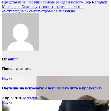
Навигация
Представлены неофициальные рендеры нового Jeep Renegade
Мильнер и Хокинг успешно запустили в космос
по
«межзвездные» сантиметровые нанозонды
записям
От
admin
Похожая запись
Наука
Обучение на психолога: с чего начать путь в профессию
Апр 2, 2026
Margaret
Наука