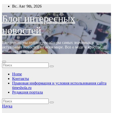
Перейти
Вс. Авг 9th, 2026
к
содержимому
Блог интересных
новостей
Ежедневно мы публикуем обзоры самых значимых и
актуальных новостей во всем мире. Все о моде и красоте,
политике и экономике
Home
Контакты
Правовая информация и условия использования сайта
timeshola.ru
Редакция портала
Наука