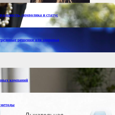
уальность, символика и статус
ередовые решения для здоровья
енных компаний
 методы