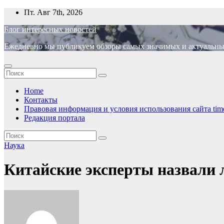
Перейти
Пт. Авг 7th, 2026
к
Блог интересных новостей
содержимому
Ежедневно мы публикуем обзоры самых значимых и актуальных 
Home
Контакты
Правовая информация и условия использования сайта time
Редакция портала
Наука
Китайские эксперты назвали 