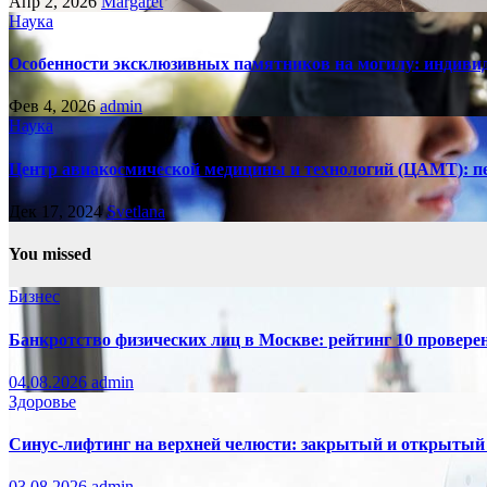
Апр 2, 2026
Margaret
Наука
Особенности эксклюзивных памятников на могилу: индивид
Фев 4, 2026
admin
Наука
Центр авиакосмической медицины и технологий (ЦАМТ): п
Дек 17, 2024
Svetlana
You missed
Бизнес
Банкротство физических лиц в Москве: рейтинг 10 провер
04.08.2026
admin
Здоровье
Синус-лифтинг на верхней челюсти: закрытый и открытый
03.08.2026
admin