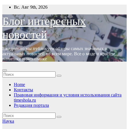
Перейти
Вс. Авг 9th, 2026
к
содержимому
Блог интересных
новостей
Ежедневно мы публикуем обзоры самых значимых и
актуальных новостей во всем мире. Все о моде и красоте,
политике и экономике
Home
Контакты
Правовая информация и условия использования сайта
timeshola.ru
Редакция портала
Наука