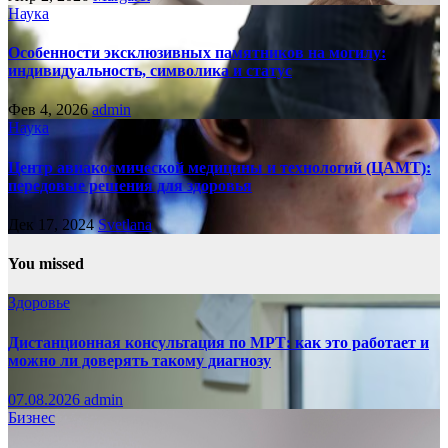
Наука
Особенности эксклюзивных памятников на могилу:
индивидуальность, символика и статус
Фев 4, 2026
admin
Наука
Центр авиакосмической медицины и технологий (ЦАМТ):
передовые решения для здоровья
Дек 17, 2024
Svetlana
You missed
Здоровье
Дистанционная консультация по МРТ: как это работает и
можно ли доверять такому диагнозу
07.08.2026
admin
Бизнес