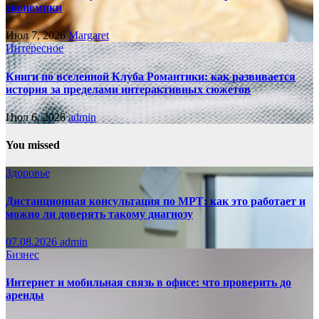
экономики
Июл 7, 2026
Margaret
Интересное
Книги по вселенной Клуба Романтики: как развивается
история за пределами интерактивных сюжетов
Июл 6, 2026
admin
You missed
Здоровье
Дистанционная консультация по МРТ: как это работает и
можно ли доверять такому диагнозу
07.08.2026
admin
Бизнес
Интернет и мобильная связь в офисе: что проверить до
аренды