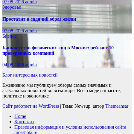
07.08.2026
admin
Здоровье
Простатит и сидячий образ жизни
07.08.2026
admin
Бизнес
Банкротство физических лиц в Москве: рейтинг 10
проверенных компаний
04.08.2026
admin
Блог интересных новостей
Ежедневно мы публикуем обзоры самых значимых и
актуальных новостей во всем мире. Все о моде и красоте,
политике и экономике
Сайт работает на WordPress
|
Тема: Newsup, автор
Themeansar
Home
Контакты
Правовая информация и условия использования сайта
timeshola.ru