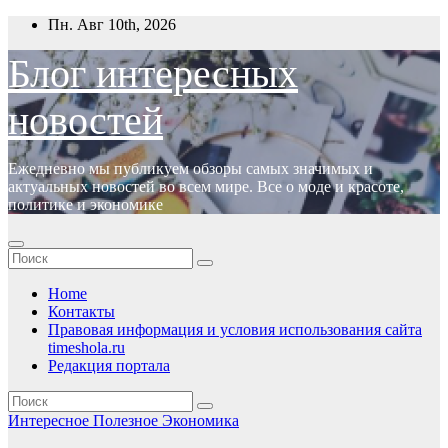
Перейти
Пн. Авг 10th, 2026
к
содержимому
Блог интересных
новостей
Ежедневно мы публикуем обзоры самых значимых и
актуальных новостей во всем мире. Все о моде и красоте,
политике и экономике
Home
Контакты
Правовая информация и условия использования сайта
timeshola.ru
Редакция портала
Интересное
Полезное
Экономика