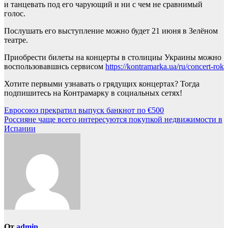
и танцевать под его чарующий и ни с чем не сравнимый
голос.
Послушать его выступление можно будет 21 июня в Зелёном
театре.
Приобрести билеты на концерты в столициы Украины можно
воспользовавшись сервисом
https://kontramarka.ua/ru/concert-rok
Хотите первыми узнавать о грядущих концертах? Тогда
подпишитесь на Контрамарку в социальных сетях!
Навигация
Евросоюз прекратил выпуск банкнот по €500
Россияне чаще всего интересуются покупкой недвижимости в
по
Испании
записям
От
admin