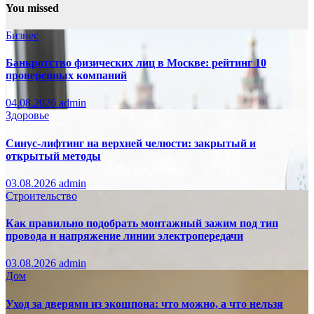
You missed
Бизнес
Банкротство физических лиц в Москве: рейтинг 10
проверенных компаний
04.08.2026
admin
Здоровье
Синус-лифтинг на верхней челюсти: закрытый и
открытый методы
03.08.2026
admin
Строительство
Как правильно подобрать монтажный зажим под тип
провода и напряжение линии электропередачи
03.08.2026
admin
Дом
Уход за дверями из экошпона: что можно, а что нельзя