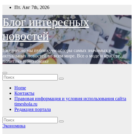
Перейти
Пт. Авг 7th, 2026
к
содержимому
Блог интересных
новостей
Ежедневно мы публикуем обзоры самых значимых и
актуальных новостей во всем мире. Все о моде и красоте,
политике и экономике
Home
Контакты
Правовая информация и условия использования сайта
timeshola.ru
Редакция портала
Экономика