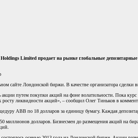
e Holdings Limited продает на рынке глобальные депозитарны
м сайте Лондонской биржи. В качестве организатора сделки вы
акции путем покупки акций на фоне волатильности. Пока курс б
ок росту ликвидности акций», – сообщил Олег Тиньков в коммен
оцедуру ABB по 18 долларов за единицу бумагу. Каждая депозита
0 миллионов долларов. Бизнесмен до размещения акций на бирже
ций.
стоялось осенью 2013 года на Лондонской бирже. Акции размест