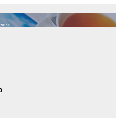
омике
p