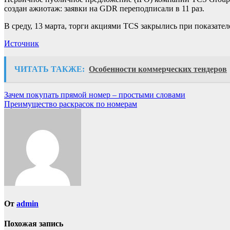
создан ажиотаж: заявки на GDR переподписали в 11 раз.
В среду, 13 марта, торги акциями TCS закрылись при показателе
Источник
ЧИТАТЬ ТАКЖЕ:
Особенности коммерческих тендеров
Навигация
Зачем покупать прямой номер – простыми словами
Преимущество раскрасок по номерам
по
записям
От
admin
Похожая запись