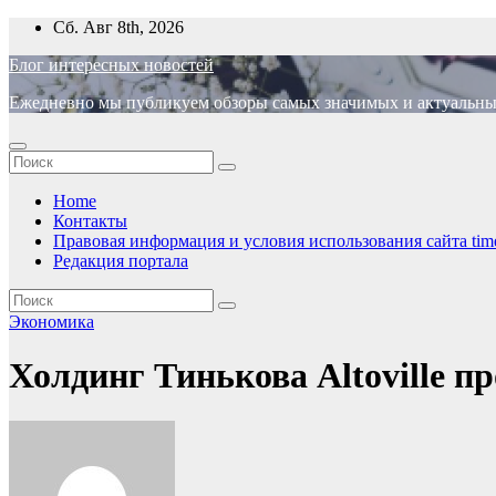
Перейти
Сб. Авг 8th, 2026
к
Блог интересных новостей
содержимому
Ежедневно мы публикуем обзоры самых значимых и актуальных 
Home
Контакты
Правовая информация и условия использования сайта time
Редакция портала
Экономика
Холдинг Тинькова Altoville п