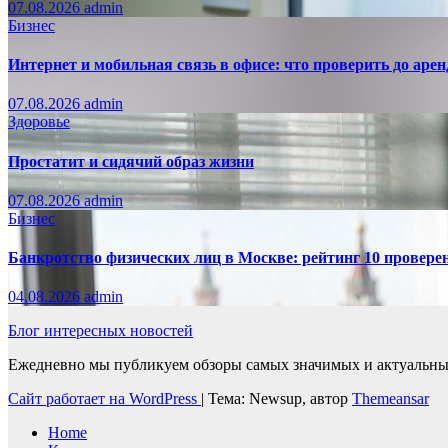
07.08.2026
admin
Бизнес
Интернет и мобильная связь в офисе: что проверить до аре
07.08.2026
admin
Здоровье
Простатит и сидячий образ жизни
07.08.2026
admin
Бизнес
Банкротство физических лиц в Москве: рейтинг 10 провер
04.08.2026
admin
Блог интересных новостей
Ежедневно мы публикуем обзоры самых значимых и актуальных 
Сайт работает на WordPress
|
Тема: Newsup, автор
Themeansar
Home