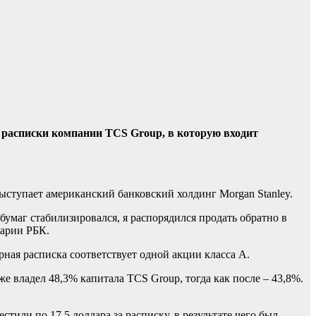
е расписки компании TCS Group, в которую входит
ступает американский банковский холдинг Morgan Stanley.
умаг стабилизировался, я распорядился продать обратно в
тарии РБК.
рная расписка соответствует одной акции класса A.
 владел 48,3% капитала TCS Group, тогда как после – 43,8%.
или по 17,5 доллара за расписку, в результате чего был