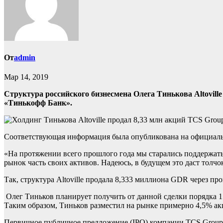
От
admin
Мар 14, 2019
Структура российского бизнесмена Олега Тинькова Altovill
«Тинькофф Банк».
Соответствующая информация была опубликована на официально
«На протяжении всего прошлого года мы старались поддержать 
рынок часть своих активов. Надеюсь, в будущем это даст толч
Так, структура Altoville продала 8,333 миллиона GDR через пр
Олег Тиньков планирует получить от данной сделки порядка 15
Таким образом, Тиньков разместил на рынке примерно 4,5% ак
Первичное публичное предложение (IPO) компании TCS Group со