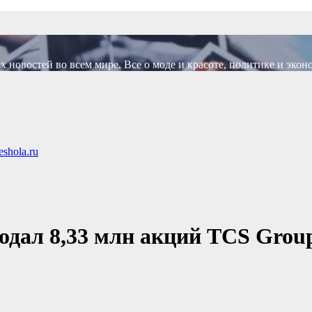
новостей во всем мире. Все о моде и красоте, политике и экон
shola.ru
родал 8,33 млн акций TCS Grou