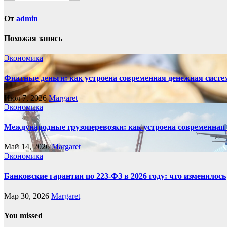
От
admin
Похожая запись
Экономика
Фиатные деньги: как устроена современная денежная систе
Июл 7, 2026
Margaret
Экономика
Международные грузоперевозки: как устроена современная
Май 14, 2026
Margaret
Экономика
Банковские гарантии по 223-ФЗ в 2026 году: что изменилось
Мар 30, 2026
Margaret
You missed