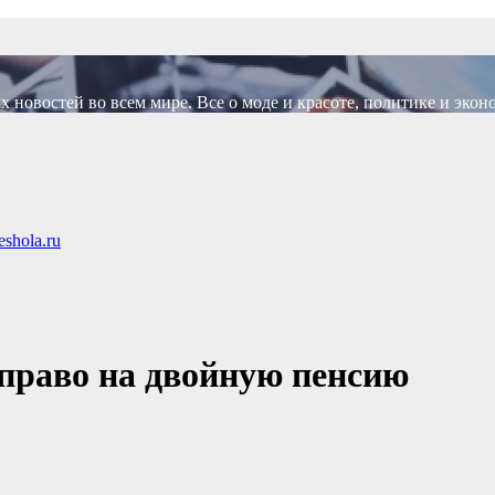
новостей во всем мире. Все о моде и красоте, политике и экон
shola.ru
 право на двойную пенсию