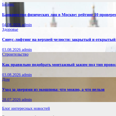
Бизнес
Банкротство физических лиц в Москве: рейтинг 10 провер
04.08.2026
admin
Здоровье
Синус-лифтинг на верхней челюсти: закрытый и открытый
03.08.2026
admin
Строительство
Как правильно подобрать монтажный зажим под тип провод
03.08.2026
admin
Дом
Уход за дверями из экошпона: что можно, а что нельзя
28.07.2026
admin
Блог интересных новостей