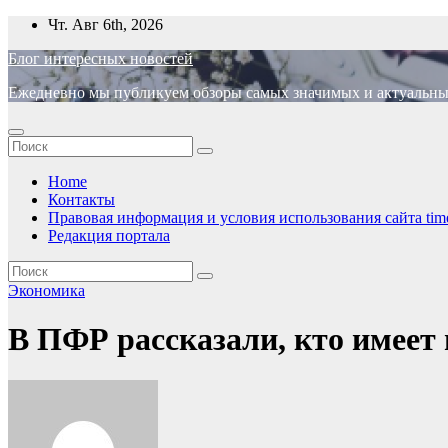
Перейти
Чт. Авг 6th, 2026
к
Блог интересных новостей
содержимому
Ежедневно мы публикуем обзоры самых значимых и актуальных 
Home
Контакты
Правовая информация и условия использования сайта time
Редакция портала
Экономика
В ПФР рассказали, кто имеет