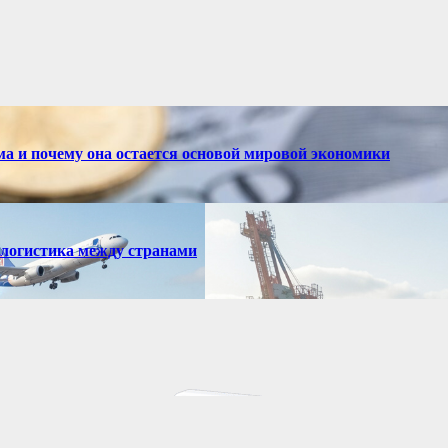
ма и почему она остается основой мировой экономики
 логистика между странами