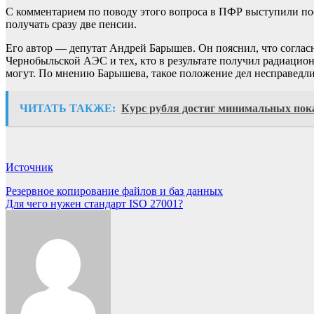
С комментарием по поводу этого вопроса в ПФР выступили пос
получать сразу две пенсии.
Его автор — депутат Андрей Барышев. Он пояснил, что соглас
Чернобыльской АЭС и тех, кто в результате получил радиацио
могут. По мнению Барышева, такое положение дел несправедли
ЧИТАТЬ ТАКЖЕ:
Курс рубля достиг минимальных пока
Источник
Навигация
Резервное копирование файлов и баз данных
Для чего нужен стандарт ISO 27001?
по
записям