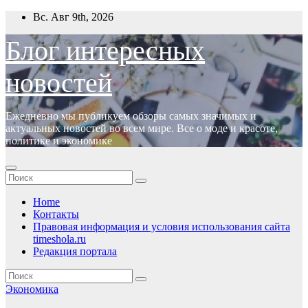
Перейти
Вс. Авг 9th, 2026
к
содержимому
Блог интересных
новостей
Ежедневно мы публикуем обзоры самых значимых и
актуальных новостей во всем мире. Все о моде и красоте,
политике и экономике
Home
Контакты
Правовая информация и условия использования сайта
timeshola.ru
Редакция портала
Экономика