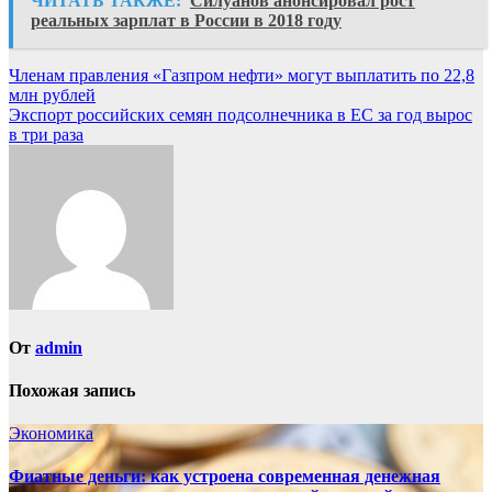
ЧИТАТЬ ТАКЖЕ:
Силуанов анонсировал рост
реальных зарплат в России в 2018 году
Навигация
Членам правления «Газпром нефти» могут выплатить по 22,8
млн рублей
по
Экспорт российских семян подсолнечника в ЕС за год вырос
записям
в три раза
От
admin
Похожая запись
Экономика
Фиатные деньги: как устроена современная денежная