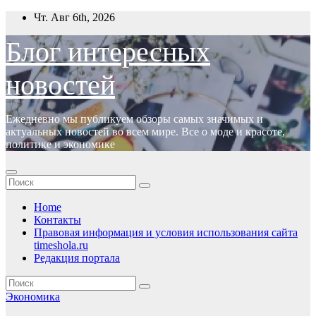
Перейти
Чт. Авг 6th, 2026
к
содержимому
Блог интересных
новостей
Ежедневно мы публикуем обзоры самых значимых и
актуальных новостей во всем мире. Все о моде и красоте,
политике и экономике
Home
Контакты
Правовая информация и условия использования сайта
timeshola.ru
Редакция портала
Экономика