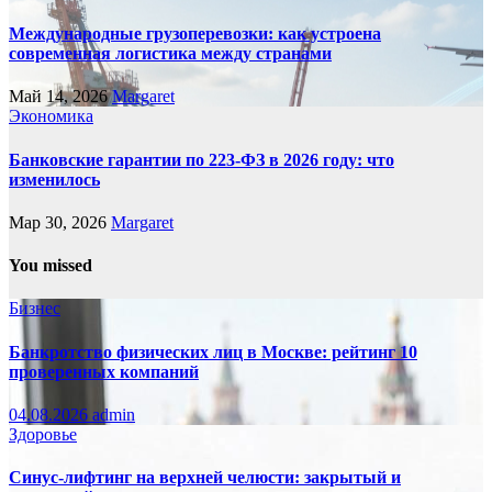
Международные грузоперевозки: как устроена
современная логистика между странами
Май 14, 2026
Margaret
Экономика
Банковские гарантии по 223-ФЗ в 2026 году: что
изменилось
Мар 30, 2026
Margaret
You missed
Бизнес
Банкротство физических лиц в Москве: рейтинг 10
проверенных компаний
04.08.2026
admin
Здоровье
Синус-лифтинг на верхней челюсти: закрытый и