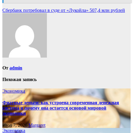
Навигация
Сбербанк потребовал в суде от «Лукойла» 507,4 млн рублей
по
записям
От
admin
Похожая запись
Экономика
Фиатные деньги: как устроена современная денежная
система и почему она остается основой мировой
экономики
Июл 7, 2026
Margaret
Экономика