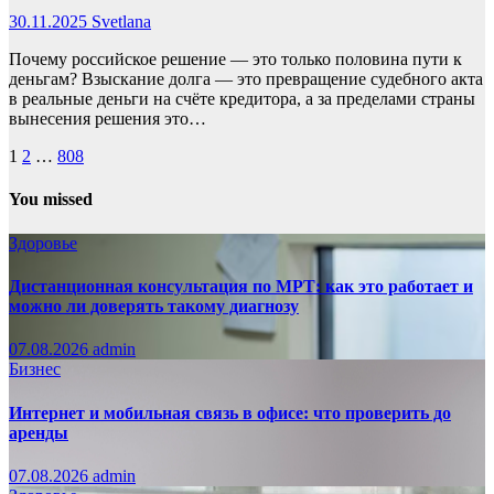
30.11.2025
Svetlana
Почему российское решение — это только половина пути к
деньгам? Взыскание долга — это превращение судебного акта
в реальные деньги на счёте кредитора, а за пределами страны
вынесения решения это…
Пагинация
1
2
…
808
записей
You missed
Здоровье
Дистанционная консультация по МРТ: как это работает и
можно ли доверять такому диагнозу
07.08.2026
admin
Бизнес
Интернет и мобильная связь в офисе: что проверить до
аренды
07.08.2026
admin