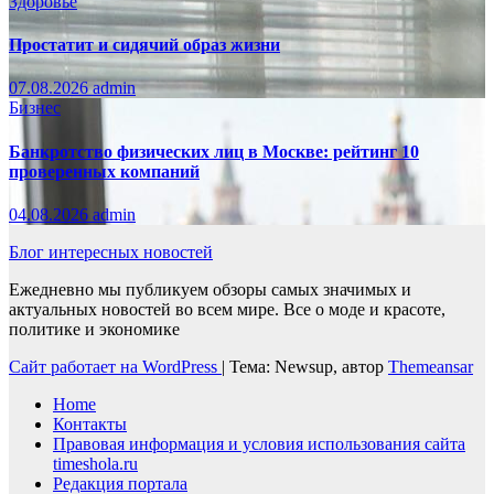
Здоровье
Простатит и сидячий образ жизни
07.08.2026
admin
Бизнес
Банкротство физических лиц в Москве: рейтинг 10
проверенных компаний
04.08.2026
admin
Блог интересных новостей
Ежедневно мы публикуем обзоры самых значимых и
актуальных новостей во всем мире. Все о моде и красоте,
политике и экономике
Сайт работает на WordPress
|
Тема: Newsup, автор
Themeansar
Home
Контакты
Правовая информация и условия использования сайта
timeshola.ru
Редакция портала