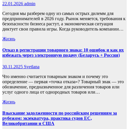
22.01.2026
admin
Сегодня мы разберем одну из самых острых дилемм для
предпринимателей в 2026 году. Рынок меняется, требования к
безопасности бизнеса растут, а экономическая ситуация
диктует свои правила игры. Когда руководитель компании…
Жизнь
Отказ в регистрации товарного знака: 10 ошибок и как их
избежать через электронную подачу (Беларусь + Россия)
30.11.2025
Svetlana
Что именно считается товарным знаком и почему это
определение — первая «точка отказа»? Товарный знак — это
обозначение, предназначенное для различения товаров или
услуг одного лица от однородных товаров или…
Жизнь
Взыскание задолженности по российским решениям за
рубежом: экзекватура, практика судов ЕС,
Великобритании и США