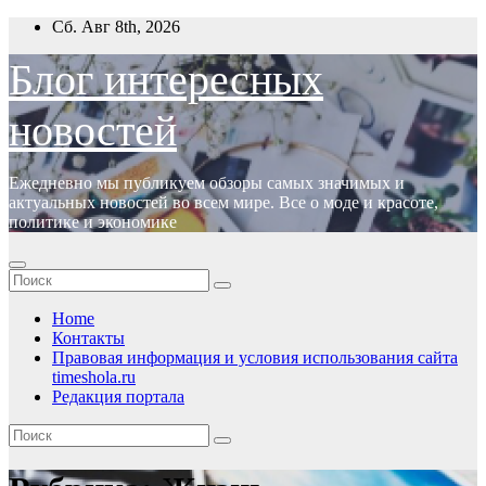
Перейти
Сб. Авг 8th, 2026
к
содержимому
Блог интересных
новостей
Ежедневно мы публикуем обзоры самых значимых и
актуальных новостей во всем мире. Все о моде и красоте,
политике и экономике
Home
Контакты
Правовая информация и условия использования сайта
timeshola.ru
Редакция портала