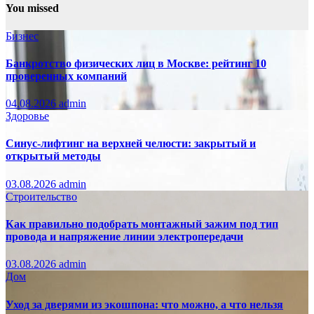
записей
You missed
Бизнес
Банкротство физических лиц в Москве: рейтинг 10
проверенных компаний
04.08.2026
admin
Здоровье
Синус-лифтинг на верхней челюсти: закрытый и
открытый методы
03.08.2026
admin
Строительство
Как правильно подобрать монтажный зажим под тип
провода и напряжение линии электропередачи
03.08.2026
admin
Дом
Уход за дверями из экошпона: что можно, а что нельзя