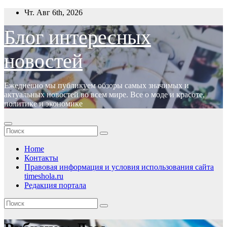
Перейти
Чт. Авг 6th, 2026
к
содержимому
Блог интересных
новостей
Ежедневно мы публикуем обзоры самых значимых и
актуальных новостей во всем мире. Все о моде и красоте,
политике и экономике
Home
Контакты
Правовая информация и условия использования сайта
timeshola.ru
Редакция портала