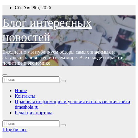
Перейти
Сб. Авг 8th, 2026
к
содержимому
Блог интересных
новостей
Ежедневно мы публикуем обзоры самых значимых и
актуальных новостей во всем мире. Все о моде и красоте,
политике и экономике
Home
Контакты
Правовая информация и условия использования сайта
timeshola.ru
Редакция портала
Шоу бизнес