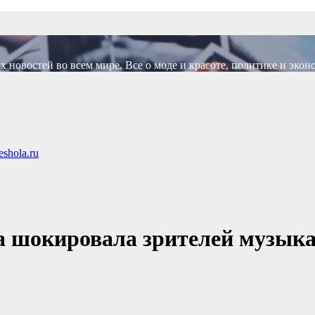
новостей во всем мире. Все о моде и красоте, политике и экон
shola.ru
ва шокировала зрителей музык