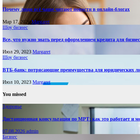
Почему люди всё чаще читают новости в онлайн-блогах
Мар 17, 2026
Margaret
Шоу бизнес
Все, что нужно знать перед оформлением кредита для бизне
Июл 29, 2023
Margaret
Шоу бизнес
ВТБ-банк: потрясающие преимущества для юридических л
Июл 10, 2023
Margaret
You missed
Здоровье
Дистанционная консультация по МРТ: как это работает и м
07.08.2026
admin
Бизнес