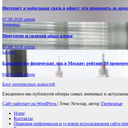
Интернет и мобильная связь в офисе: что проверить до аре
07.08.2026
admin
Здоровье
Простатит и сидячий образ жизни
07.08.2026
admin
Бизнес
Банкротство физических лиц в Москве: рейтинг 10 провер
04.08.2026
admin
Блог интересных новостей
Ежедневно мы публикуем обзоры самых значимых и актуальных 
Сайт работает на WordPress
|
Тема: Newsup, автор
Themeansar
Home
Контакты
Правовая информация и условия использования сайта time