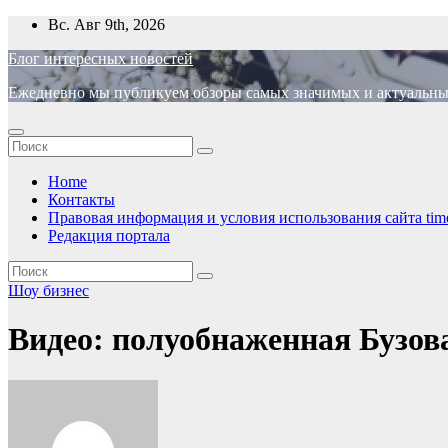
Перейти
Вс. Авг 9th, 2026
к
Блог интересных новостей
содержимому
Ежедневно мы публикуем обзоры самых значимых и актуальных 
Home
Контакты
Правовая информация и условия использования сайта time
Редакция портала
Шоу бизнес
Видео: полуобнаженная Бузо