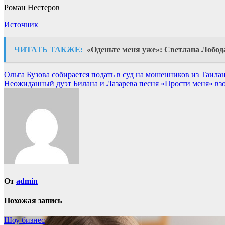
Роман Нестеров
Источник
ЧИТАТЬ ТАКЖЕ:
«Оденьте меня уже»: Светлана Лобод
Навигация
Ольга Бузова собирается подать в суд на мошенников из Таила
Неожиданный дуэт Билана и Лазарева песня «Прости меня» взор
по
записям
От
admin
Похожая запись
Шоу бизнес