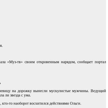
я.
ала «Муз-тв» своим откровенным нарядом, сообщает портал
A
е певицу на дорожку вынесли мускулистые мужчины. Ведущий
а ли звезда с ума.
, кто-то наоборот восхитился действиями Ольги.