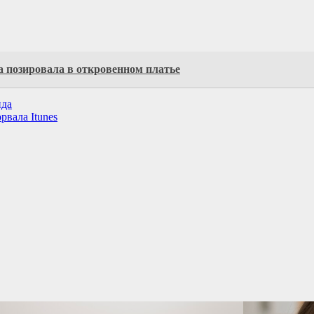
а позировала в откровенном платье
нда
вала Itunes