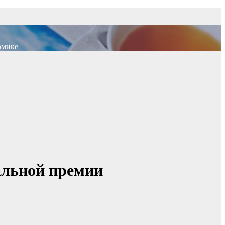
омике
альной премии