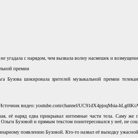
 не угадала с нарядом, чем вызвала волну насмешек и возмущени
га Бузова шокировала зрителей музыкальной премии телекан
Источник видео: youtube.com/channel/UC91dX4pjoqMsia-hLg0lKi
ная, её наряд едва прикрывал интимные части тела. Саму ж
льги Бузовой и прямым текстом поинтересовался у неё, не сошл
нарному появлению Бузовой. Кто-то назвал её выходку ужасной