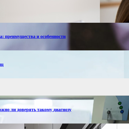
са: преимущества и особенности
иц
ожно ли доверять такому диагнозу