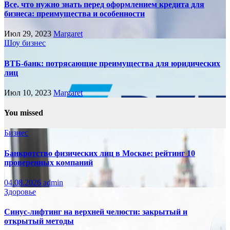
Все, что нужно знать перед оформлением кредита для
бизнеса: преимущества и особенности
Июл 29, 2023
Margaret
Шоу бизнес
ВТБ-банк: потрясающие преимущества для юридических
лиц
Июл 10, 2023
Margaret
You missed
Бизнес
Банкротство физических лиц в Москве: рейтинг 10
проверенных компаний
04.08.2026
admin
Здоровье
Синус-лифтинг на верхней челюсти: закрытый и
открытый методы