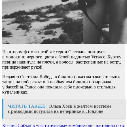
На втором фото из этой же серии Светлана позирует
в монокини черного цвета с белой надписью Versace. Куртку
певица накинула на плечи, а волосы, растрепанные на ветру,
придерживает рукой.
Недавно Светлана Лобода в бикини показала зажигательные
танцы на побережье и в необычном бикини позировала
у бассейна. Ранее она показала себя с дочерью в стильных
купальниках.
ЧИТАТЬ ТАКЖЕ:
Эльза Хоск в желтом костюме
с разводами погуляла на вечеринке в Лондоне
Навигация
Ксения Собчак в «растительном» комбинезоне повторила позу