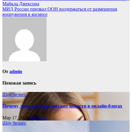
Майкла Джексона
по
МИД России призвал ООН воздержаться от размещения
записям
вооружения в космосе
От
admin
Похожая запись
Шоу бизнес
Почему люди всё чаще читают новости в онлайн-блогах
Мар 17, 2026
Margaret
Шоу бизнес