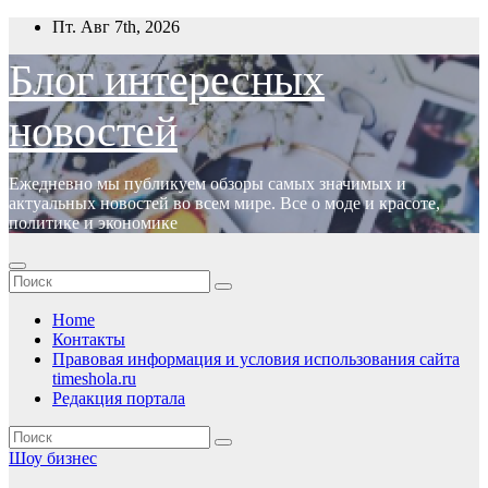
Перейти
Пт. Авг 7th, 2026
к
содержимому
Блог интересных
новостей
Ежедневно мы публикуем обзоры самых значимых и
актуальных новостей во всем мире. Все о моде и красоте,
политике и экономике
Home
Контакты
Правовая информация и условия использования сайта
timeshola.ru
Редакция портала
Шоу бизнес