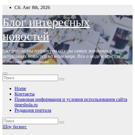
Перейти
Сб. Авг 8th, 2026
к
содержимому
Блог интересных
новостей
Ежедневно мы публикуем обзоры самых значимых и
актуальных новостей во всем мире. Все о моде и красоте,
политике и экономике
Home
Контакты
Правовая информация и условия использования сайта
timeshola.ru
Редакция портала
Шоу бизнес