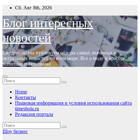
Перейти
Сб. Авг 8th, 2026
к
содержимому
Блог интересных
новостей
Ежедневно мы публикуем обзоры самых значимых и
актуальных новостей во всем мире. Все о моде и красоте,
политике и экономике
Home
Контакты
Правовая информация и условия использования сайта
timeshola.ru
Редакция портала
Шоу бизнес