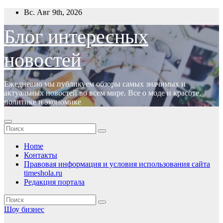
Перейти
Вс. Авг 9th, 2026
к
содержимому
Блог интересных
новостей
Ежедневно мы публикуем обзоры самых значимых и
актуальных новостей во всем мире. Все о моде и красоте,
политике и экономике
Home
Контакты
Правовая информация и условия использования сайта
timeshola.ru
Редакция портала
Шоу бизнес