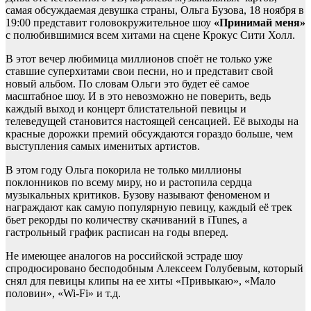
самая обсуждаемая девушка страны, Ольга Бузова, 18 ноября в
19:00 представит головокружительное шоу
«Принимай меня»
с полюбившимися всем хитами на сцене Крокус Сити Холл.
В этот вечер любимица миллионов споёт не только уже
ставшие суперхитами свои песни, но и представит свой
новый альбом. По словам Ольги это будет её самое
масштабное шоу. И в это невозможно не поверить, ведь
каждый выход и концерт блистательной певицы и
телеведущей становится настоящей сенсацией. Её выходы на
красные дорожки премий обсуждаются гораздо больше, чем
выступления самых именитых артистов.
В этом году Ольга покорила не только миллионы
поклонников по всему миру, но и растопила сердца
музыкальных критиков. Бузову называют феноменом и
награждают как самую популярную певицу, каждый её трек
бьет рекорды по количеству скачиваний в iTunes, а
гастрольный график расписан на годы вперед.
Не имеющее аналогов на российской эстраде шоу
спродюсировано бесподобным Алексеем Голубевым, который
снял для певицы клипы на ее хиты «Привыкаю», «Мало
половин», «Wi-Fi» и т.д.