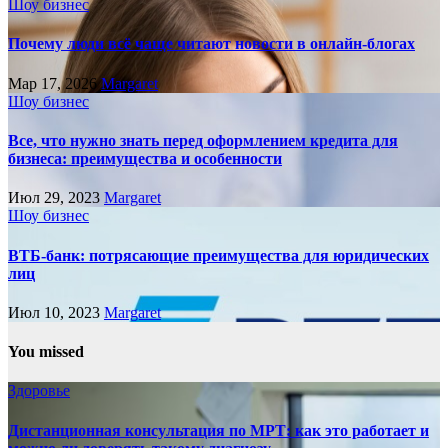
Шоу бизнес
Почему люди всё чаще читают новости в онлайн-блогах
Мар 17, 2026
Margaret
Шоу бизнес
Все, что нужно знать перед оформлением кредита для
бизнеса: преимущества и особенности
Июл 29, 2023
Margaret
Шоу бизнес
ВТБ-банк: потрясающие преимущества для юридических
лиц
Июл 10, 2023
Margaret
You missed
Здоровье
Дистанционная консультация по МРТ: как это работает и