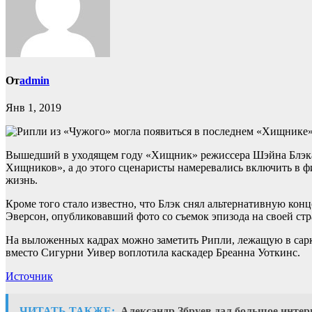
От
admin
Янв 1, 2019
Вышедший в уходящем году «Хищник» режиссера Шэйна Блэка 
Хищников», а до этого сценаристы намеревались включить в ф
жизнь.
Кроме того стало известно, что Блэк снял альтернативную ко
Эверсон, опубликовавший фото со съемок эпизода на своей стра
На выложенных кадрах можно заметить Рипли, лежащую в сарк
вместо Сигурни Уивер воплотила каскадер Бреанна Уоткинс.
Источник
ЧИТАТЬ ТАКЖЕ:
Александр Збруев дал большое интер