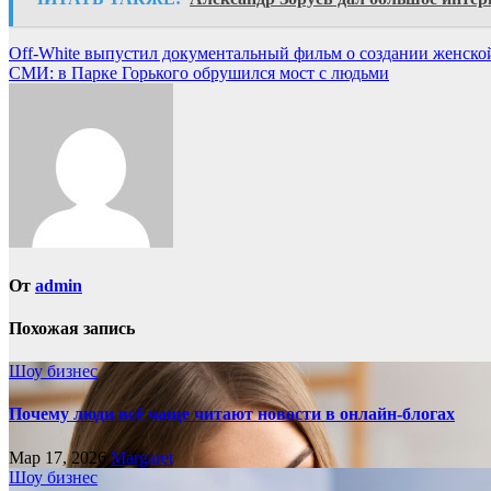
Навигация
Off-White выпустил документальный фильм о создании женско
СМИ: в Парке Горького обрушился мост с людьми
по
записям
От
admin
Похожая запись
Шоу бизнес
Почему люди всё чаще читают новости в онлайн-блогах
Мар 17, 2026
Margaret
Шоу бизнес