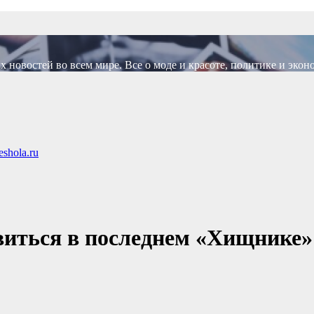
новостей во всем мире. Все о моде и красоте, политике и экон
shola.ru
виться в последнем «Хищнике»