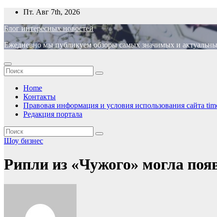
Перейти
Пт. Авг 7th, 2026
к
Блог интересных новостей
содержимому
Ежедневно мы публикуем обзоры самых значимых и актуальных 
Home
Контакты
Правовая информация и условия использования сайта time
Редакция портала
Шоу бизнес
Рипли из «Чужого» могла поя