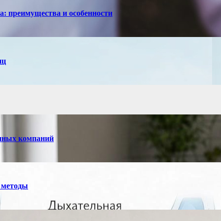
са: преимущества и особенности
иц
енных компаний
 методы