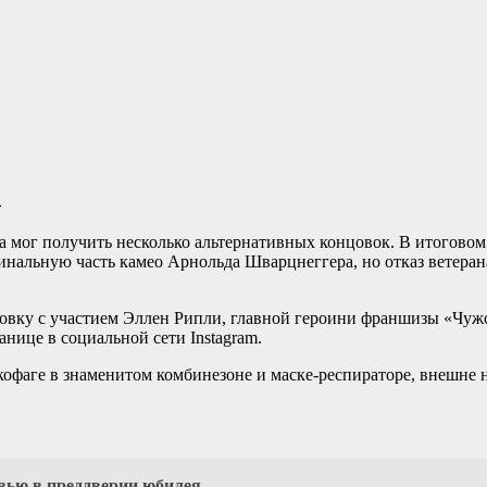
мог получить несколько альтернативных концовок. В итоговом
инальную часть камео Арнольда Шварцнеггера, но отказ ветеран
нцовку с участием Эллен Рипли, главной героини франшизы «Чу
нице в социальной сети Instagram.
офаге в знаменитом комбинезоне и маске-респираторе, внешне 
вью в преддверии юбилея