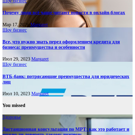
Шоу бизнес
Почему люди всё чаще читают новости в онлайн-блогах
Мар 17, 2026
Margaret
Шоу бизнес
Все, что нужно знать перед оформлением кредита для
бизнеса: преимущества и особенности
Июл 29, 2023
Margaret
Шоу бизнес
ВТБ-банк: потрясающие преимущества для юридических
лиц
Июл 10, 2023
Margaret
You missed
Здоровье
Дистанционная консультация по МРТ: как это работает и
можно ли доверять такому диагнозу