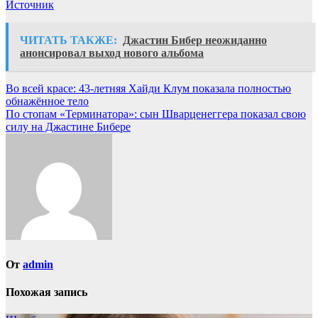
Источник
ЧИТАТЬ ТАКЖЕ:
Джастин Бибер неожиданно
анонсировал выход нового альбома
Навигация
Во всей красе: 43-летняя Хайди Клум показала полностью
обнажённое тело
по
По стопам «Терминатора»: сын Шварценеггера показал свою
записям
силу на Джастине Бибере
От
admin
Похожая запись