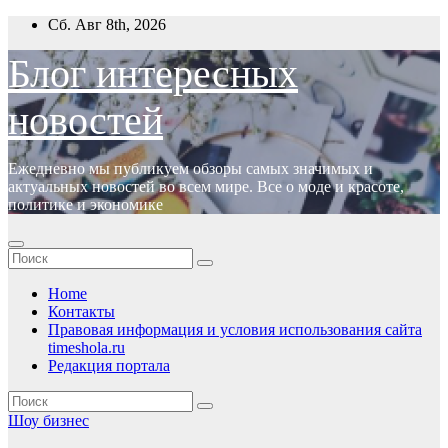
Перейти
Сб. Авг 8th, 2026
к
содержимому
Блог интересных
новостей
Ежедневно мы публикуем обзоры самых значимых и
актуальных новостей во всем мире. Все о моде и красоте,
политике и экономике
Home
Контакты
Правовая информация и условия использования сайта
timeshola.ru
Редакция портала
Шоу бизнес